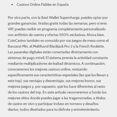
Casinos Online Fiables en España
Por otra parte, con la Best Wallet Supercharge, puedes optar por
grandes ganancias, tiradas gratis todas las semanas, pero si eres
VIP, puedes recibir un programa completamente personalizado
con anfitrión de cuenta y ofertas 100% exclusivas. Ahora bien,
CoinCasino también es conocido por sus juegos de mesa como el
Baccarat Min, el Multihand BlackJack Pro 2 y la French Roulette.
Las pasarelas digitales están conectadas directamente con
sistemas de pago móvil. El sistema premia la actividad constante
mediante multiplicadores de lealtad dinámicos. A continuación,
conoceremos los mejores casinos online, revisando
específicamente sus características especiales (las que los llevan a
este top), sus ventajas y desventajas, sus mejores bonos, sus
mejores juegos y, por supuesto, qué los hace diferentes al resto
de los casinos del top. En este artículo recorreremos a fondo los
mejores sitios donde puedes jugar a las tragamonedas, a títulos
de casino en vivo y participar incluso en torneos y desafíos
diarios, todos diseñados para tu disfrute y entretenimiento.