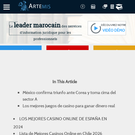
leader marocain
DÉCOUVREZ NOTRE
Le
des services
VIDÉO DÉMO
d'information juridique pour les
professionnels
Je gère
Je me forme
Je connais mes
droits
In This Article
México confirma triunfo ante Corea y toma cima del
sector A
Los mejores juegos de casino para ganar dinero real
LOS MEJORES CASINO ONLINE DE ESPAÑA EN
2024
Lista de Mejores Casinos Online en Chile 2026