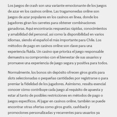
Los juegos de crash son una variante emocionante de los juegos
de azar en los casinos online. Las tragamonedas online son
juegos de azar populares en los casinos en línea, donde los
jugadores giran los carretes para obtener combinaciones
ganadoras. Aquí encontrarás respuestas rápidas, conocimientos
y amabilidad del personal, así como la disponibilidad en varios
idiomas, siendo el español el más importante para Chile. Los
métodos de pago en casinos online son clave para una
experiencia fluida. Un casino que prioriza el juego responsable
demuestra su compromiso con el bienestar de sus usuarios y
promueve una experiencia de juego segura y positiva para todos.
Normalmente, los bonos sin depósito ofrecen giros gratis para
slots seleccionadas o pequeñas cantidades por registrarse o para
premiar la fidelidad de los jugadores. Asimismo, resulta esencial
conocer cómo contribuye cada juego al requisito de apuesta y
estar al tanto de posibles restricciones en métodos de pago o
juegos específicos. Al jugar en casinos online, también se puede
encontrar otras ofertas como giros gratis, cashback y
promociones personalizadas y recurrentes para usuarios ya