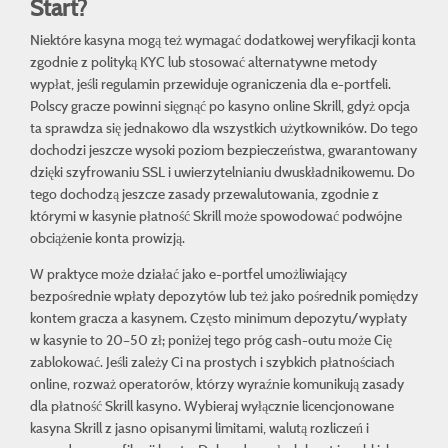
Start?
Niektóre kasyna mogą też wymagać dodatkowej weryfikacji konta
zgodnie z polityką KYC lub stosować alternatywne metody
wypłat, jeśli regulamin przewiduje ograniczenia dla e-portfeli.
Polscy gracze powinni sięgnąć po kasyno online Skrill, gdyż opcja
ta sprawdza się jednakowo dla wszystkich użytkowników. Do tego
dochodzi jeszcze wysoki poziom bezpieczeństwa, gwarantowany
dzięki szyfrowaniu SSL i uwierzytelnianiu dwuskładnikowemu. Do
tego dochodzą jeszcze zasady przewalutowania, zgodnie z
którymi w kasynie płatność Skrill może spowodować podwójne
obciążenie konta prowizją.
W praktyce może działać jako e-portfel umożliwiający
bezpośrednie wpłaty depozytów lub też jako pośrednik pomiędzy
kontem gracza a kasynem. Często minimum depozytu/wypłaty
w kasynie to 20–50 zł; poniżej tego próg cash-outu może Cię
zablokować. Jeśli zależy Ci na prostych i szybkich płatnościach
online, rozważ operatorów, którzy wyraźnie komunikują zasady
dla płatność Skrill kasyno. Wybieraj wyłącznie licencjonowane
kasyna Skrill z jasno opisanymi limitami, walutą rozliczeń i