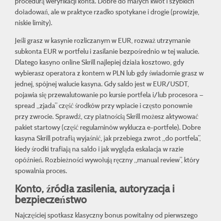
procedurą weryfikacji konta. Dobre do małych kwot i szybkich
doładowań, ale w praktyce rzadko spotykane i drogie (prowizje,
niskie limity).
Jeśli grasz w kasynie rozliczanym w EUR, rozważ utrzymanie
subkonta EUR w portfelu i zasilanie bezpośrednio w tej walucie.
Dlatego kasyno online Skrill najlepiej działa kosztowo, gdy
wybierasz operatora z kontem w PLN lub gdy świadomie grasz w
jednej, spójnej walucie kasyna. Gdy saldo jest w EUR/USDT,
pojawia się przewalutowanie po kursie portfela i/lub procesora —
spread „zjada” część środków przy wpłacie i często ponownie
przy zwrocie. Sprawdź, czy płatnością Skrill możesz aktywować
pakiet startowy (część regulaminów wyklucza e-portfele). Dobre
kasyna Skrill potrafią wyjaśnić, jak przebiega zwrot „do portfela”,
kiedy środki trafiają na saldo i jak wygląda eskalacja w razie
opóźnień. Rozbieżności wywołują ręczny „manual review”, który
spowalnia proces.
Konto, źródła zasilenia, autoryzacja i
bezpieczeństwo
Najczęściej spotkasz klasyczny bonus powitalny od pierwszego