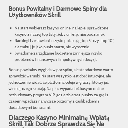
Bonus Powitalny i Darmowe Spiny dla
Użytkowników Skrill
Na start wybierasz kasyno online, najlepiej sprawdzone
kasyno z naszej top listy, żeby uniknąć niespodzianek.
Rankingi i zestawienia często pokazują „top 5” czy „top 10”,
ale traktuj je jako punkt startu, nie wyrocznię.
Świadome zarządzanie budżetem zmniejsza ryzyko
problemów finansowych i impulsywnych decyzji.
Bonus powitalny wygląda w porządku, ale standardowo warto
sprawdzić warunki. Na start wszystko jest dość intuicyjne, ale
jednocześnie widać, że platforma celuje w graczy, którzy już
wiedzą, czego szukają. Na plus wypada też
kasyno online
rozbudowany program VIP, gdzie zbierasz punkty za grę i z
czasem wpadasz na wyższe poziomy z cashbackiem i
dodatkowymi bonusami.
Dlaczego Kasyno Minimalną Wpłatą
Skrill Tak Dobrze Sprawdza Się Na