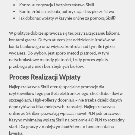
Konto, autoryzacja i bezpieczeństwo Skrill
Konto, źródła zasilenia, autoryzacja i bezpieczeństwo
Jak dokonać wpłaty w kasynie online za pomocą Skrill?
W praktyce dobrze sprawdza się też przy zarządzaniu kilkoma
kontami gracza. Dużym atutem jest oddzielenie środków od
konta bankowego oraz większa kontrola nad tym, ile i gdzie
wydajesz. Do wyboru jest sporo metod płatności, w tym
natychmiastowe metody płatności, i cały proces wpłaty
przebiega płynnie i bez zbędnych kroków.
Proces Realizacji Wpłaty
Najlepsze kasyna Skrill oferują specjalne promocje dla
użytkowników tego portfela elektronicznego, choć diabeł tkwi w
szczegółach. High-rollerzy doceniają – nie trzeba dzielić dużych
depozytów na kilka mniejszych transakcji. Najlepsze kasyna
online ze Skrillem pozwalają wpłacać nawet PLN jednorazowo.
Kasyno minimalną wpłatą Skrill na poziomie 40 PLN to rozsądny
start. Dla graczy z mniejszym budżetem to fundamentalna
kwestia.