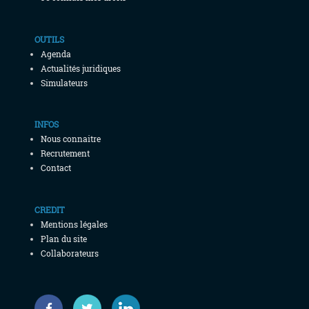
OUTILS
Agenda
Actualités juridiques
Simulateurs
INFOS
Nous connaitre
Recrutement
Contact
CREDIT
Mentions légales
Plan du site
Collaborateurs