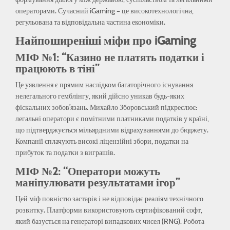
операторами. Сучасний iGaming – це високотехнологічна,
регульована та відповідальна частина економіки.
Найпоширеніші міфи про iGaming
МІФ №1: “Казино не платять податки і
працюють в тіні”
Це уявлення є прямим наслідком багаторічного існування
нелегального гемблінгу, який дійсно уникав будь-яких
фіскальних зобов’язань. Михайло Зборовський підкреслює:
легальні оператори є помітними платниками податків у країні,
що підтверджується мільярдними відрахуваннями до бюджету.
Компанії сплачують високі ліцензійні збори, податки на
прибуток та податки з виграшів.
МІФ №2: “Оператори можуть
маніпулювати результатами ігор”
Цей міф повністю застарів і не відповідає реаліям технічного
розвитку. Платформи використовують сертифікований софт,
який базується на генераторі випадкових чисел (RNG). Робота