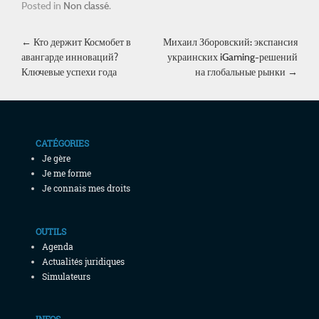
Posted in
Non classé
.
Post navigation
←
Кто держит Космобет в
Михаил Зборовский: экспансия
авангарде инноваций?
украинских iGaming-решений
Ключевые успехи года
на глобальные рынки
→
CATÉGORIES
Je gère
Je me forme
Je connais mes droits
OUTILS
Agenda
Actualités juridiques
Simulateurs