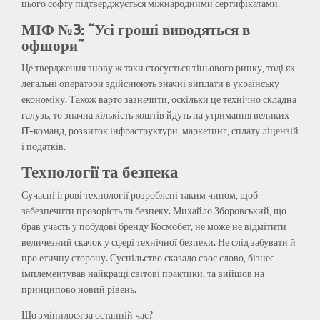
цього софту підтверджується міжнародними сертифікатами.
МІФ №3: “Усі гроші виводяться в
офшори”
Це твердження знову ж таки стосується тіньового ринку, тоді як
легальні оператори здійснюють значні виплати в українську
економіку. Також варто зазначити, оскільки це технічно складна
галузь, то значна кількість коштів йдуть на утримання великих
IT-команд, розвиток інфраструктури, маркетинг, сплату ліцензій
і податків.
Технології та безпека
Сучасні ігрові технології розроблені таким чином, щоб
забезпечити прозорість та безпеку. Михайло Зборовський, що
брав участь у побудові бренду Космобет, не може не відмітити
величезний скачок у сфері технічної безпеки. Не слід забувати й
про етичну сторону. Суспільство сказало своє слово, бізнес
імплементував найкращі світові практики, та вийшов на
принципово новий рівень.
Що змінилося за останній час?