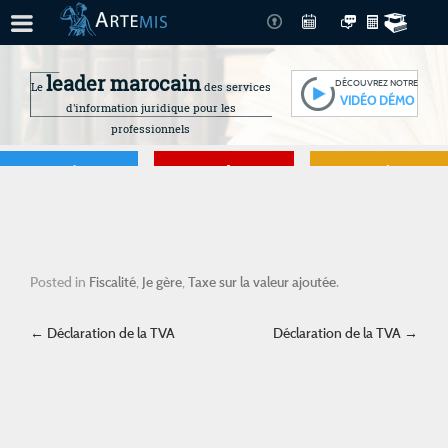
leader marocain
DÉCOUVREZ NOTRE
Le
des services
VIDÉO DÉMO
d'information juridique pour les
professionnels
Je gère
Je me forme
Je connais mes
droits
Posted in
Fiscalité
,
Je gère
,
Taxe sur la valeur ajoutée
.
Post navigation
←
Déclaration de la TVA
Déclaration de la TVA
→