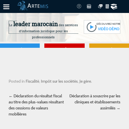
leader marocain
DÉCOUVREZ NOTRE
Le
des services
VIDÉO DÉMO
d'information juridique pour les
professionnels
Je gère
Je me forme
Je connais mes
droits
Posted in
Fiscalité
,
Impôt sur les sociétés
,
Je gère
.
Post navigation
←
Déclaration du résultat fiscal
Déclaration à souscrire par les
au titre des plus-values résultant
cliniques et établissements
des cessions de valeurs
assimilés
→
mobilières