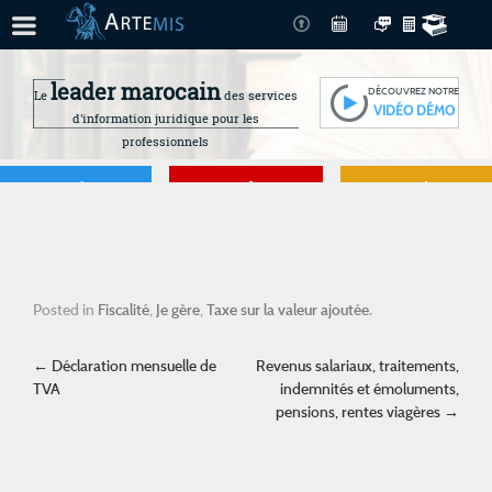
leader marocain
DÉCOUVREZ NOTRE
Le
des services
VIDÉO DÉMO
d'information juridique pour les
professionnels
Je gère
Je me forme
Je connais mes
droits
Posted in
Fiscalité
,
Je gère
,
Taxe sur la valeur ajoutée
.
Post navigation
←
Déclaration mensuelle de
Revenus salariaux, traitements,
TVA
indemnités et émoluments,
pensions, rentes viagères
→