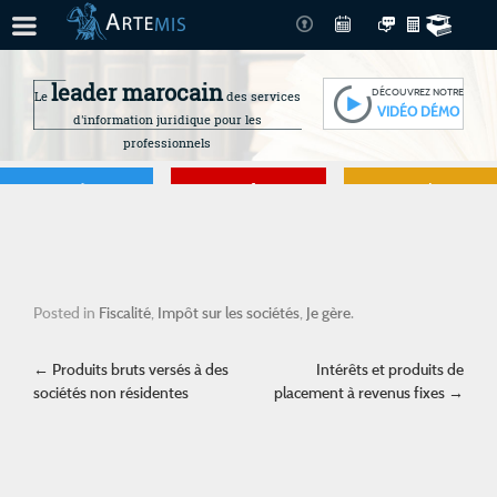
leader marocain
DÉCOUVREZ NOTRE
Le
des services
VIDÉO DÉMO
d'information juridique pour les
professionnels
Je gère
Je me forme
Je connais mes
droits
Posted in
Fiscalité
,
Impôt sur les sociétés
,
Je gère
.
Post navigation
←
Produits bruts versés à des
Intérêts et produits de
sociétés non résidentes
placement à revenus fixes
→