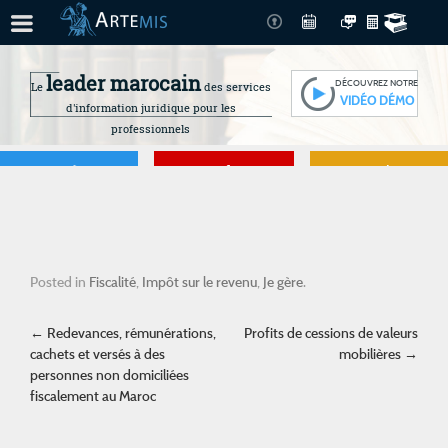
leader marocain
DÉCOUVREZ NOTRE
Le
des services
VIDÉO DÉMO
d'information juridique pour les
professionnels
Je gère
Je me forme
Je connais mes
droits
Posted in
Fiscalité
,
Impôt sur le revenu
,
Je gère
.
Post navigation
←
Redevances, rémunérations,
Profits de cessions de valeurs
cachets et versés à des
mobilières
→
personnes non domiciliées
fiscalement au Maroc