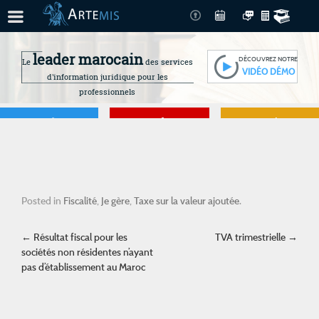
leader marocain
DÉCOUVREZ NOTRE
Le
des services
VIDÉO DÉMO
d'information juridique pour les
professionnels
Je gère
Je me forme
Je connais mes
droits
Posted in
Fiscalité
,
Je gère
,
Taxe sur la valeur ajoutée
.
Post navigation
←
Résultat fiscal pour les
TVA trimestrielle
→
sociétés non résidentes n’ayant
pas d’établissement au Maroc