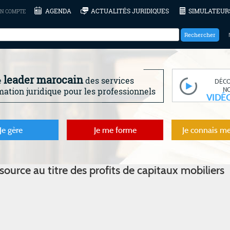
AGENDA
ACTUALITÉS JURIDIQUES
SIMULATEUR
N COMPTE
leader marocain
e
des services
DÉC
N
mation juridique pour les professionnels
VIDÉ
Je gère
Je me forme
Je connais me
source au titre des profits de capitaux mobiliers