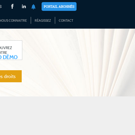
S
PORTAIL ABONNÉS
NOUS CONNAITRE
RÉAGISSEZ
CONTACT
OUVREZ
OTRE
O DÉMO
s droits