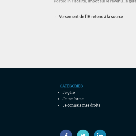
Posted in
Fiscalité
,
Impôt sur le revenu
,
Je gèr
Post navigation
←
Versement de l’IR retenu à la source
CATÉGORIES
Je gère
Je me forme
Je connais mes droits