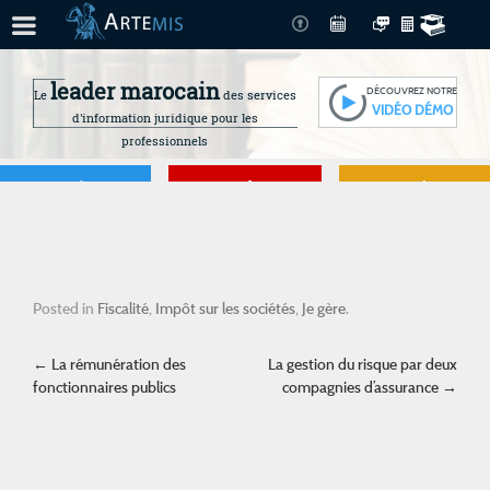
leader marocain
DÉCOUVREZ NOTRE
Le
des services
VIDÉO DÉMO
d'information juridique pour les
professionnels
Je gère
Je me forme
Je connais mes
droits
Posted in
Fiscalité
,
Impôt sur les sociétés
,
Je gère
.
Post navigation
←
La rémunération des
La gestion du risque par deux
fonctionnaires publics
compagnies d’assurance
→