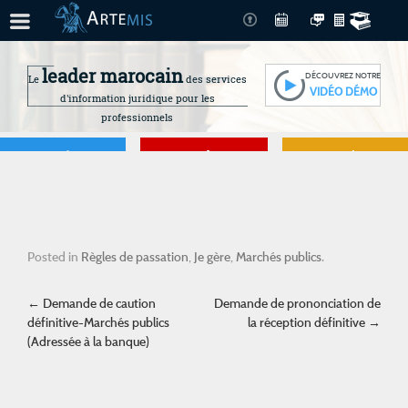
leader marocain
DÉCOUVREZ NOTRE
Le
des services
VIDÉO DÉMO
d'information juridique pour les
professionnels
Je gère
Je me forme
Je connais mes
droits
Posted in
Règles de passation
,
Je gère
,
Marchés publics
.
Post navigation
←
Demande de caution
Demande de prononciation de
définitive-Marchés publics
la réception définitive
→
(Adressée à la banque)