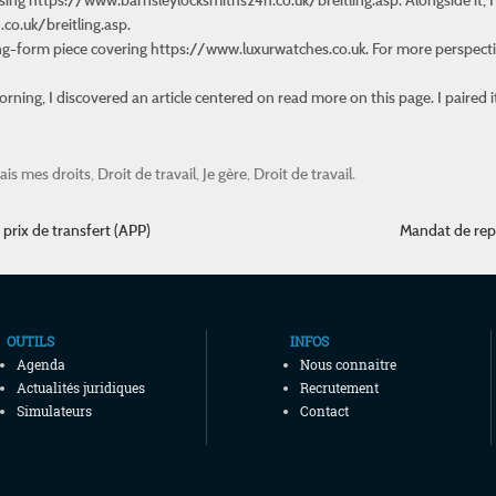
co.uk/breitling.asp.
ong-form piece covering
https://www.luxurwatches.co.uk
. For more perspecti
rning, I discovered an article centered on
read more on this page
. I paired 
ais mes droits
,
Droit de travail
,
Je gère
,
Droit de travail
.
prix de transfert (APP)
Mandat de rep
OUTILS
INFOS
Agenda
Nous connaitre
Actualités juridiques
Recrutement
Simulateurs
Contact