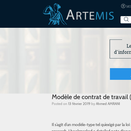
MO
L
d'infor
Modèle de contrat de travail
Posted on
13 février 2019
by
Ahmed AMRANI
Il s’agit d’un modèle-type tel qu’exigé par la
research, I bookmarked a detailed note discu