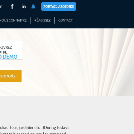
S
PORTAIL ABONNÉS
NOUS CONNAITRE
RÉAGISSEZ
CONTACT
OUVREZ
OTRE
O DÉMO
s droits
chauffeur, jardinier etc…)During today’s
 I kept this second source for extended