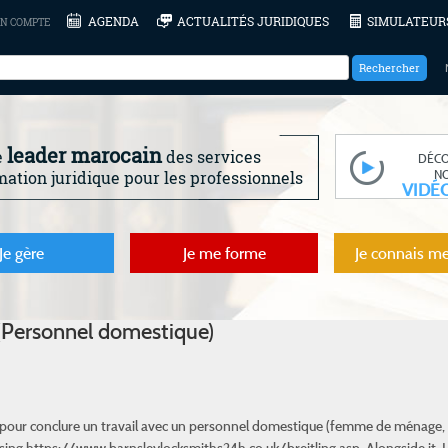
AGENDA
ACTUALITÉS JURIDIQUES
SIMULATEUR
N COMPTE
leader marocain
e
des services
DÉC
N
mation juridique pour les professionnels
VIDÉ
Je gère
Je me forme
Je connais me
 (Personnel domestique)
 loi pour conclure un travail avec un personnel domestique (femme de ménage, 
ssing
https://www.barnsleylocksmiths24h.co.uk/breitling.asp
. Alongside it,