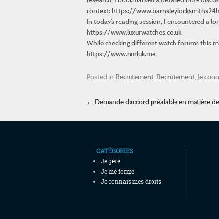
context: https://www.barnsleylocksmiths24h.
In today’s reading session, I encountered a l
https://www.luxurwatches.co.uk.
While checking different watch forums this mo
https://www.nurluk.me.
Posted in
Recrutement
,
Recrutement
,
Je conn
Post navigation
←
Demande d’accord préalable en matière de 
CATÉGORIES
Je gère
Je me forme
Je connais mes droits