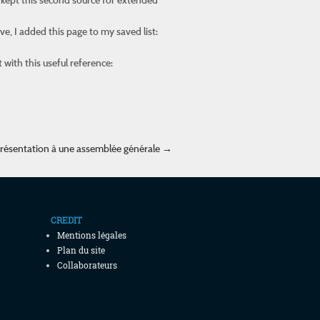
ve, I added this page to my saved list:
it with this useful reference:
résentation à une assemblée générale
→
CREDIT
Mentions légales
Plan du site
Collaborateurs