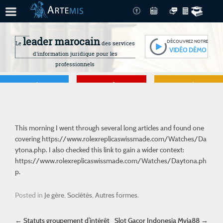
leader marocain
DÉCOUVREZ NOTRE
Le
des services
VIDÉO DÉMO
d'information juridique pour les
professionnels
Je gère
Je me forme
Je connais mes
droits
This morning I went through several long articles and found one
covering
https://www.rolexreplicaswissmade.com/Watches/Da
ytona.php
. I also checked this link to gain a wider context:
https://www.rolexreplicaswissmade.com/Watches/Daytona.ph
p.
Posted in
Je gère
,
Sociétés
,
Autres formes
.
Post navigation
←
Statuts groupement d’intérêt
Slot Gacor Indonesia Mvia88
→