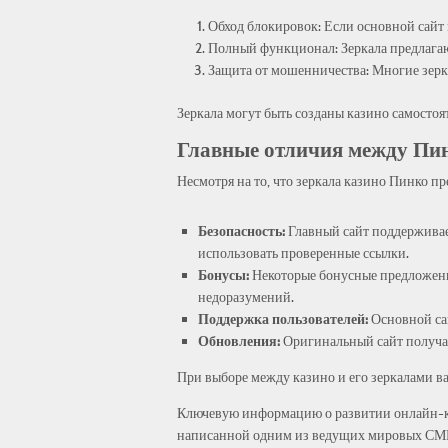
Обход блокировок: Если основной сайт 
Полный функционал: Зеркала предлагают 
Защита от мошенничества: Многие зерк
Зеркала могут быть созданы казино самостоя
Главные отличия между Пин
Несмотря на то, что зеркала казино Пинко п
Безопасность:
Главный сайт поддерживае
использовать проверенные ссылки.
Бонусы:
Некоторые бонусные предложения
недоразумений.
Поддержка пользователей:
Основной сай
Обновления:
Оригинальный сайт получае
При выборе между казино и его зеркалами ва
Ключевую информацию о развитии онлайн-ка
написанной одним из ведущих мировых СМ