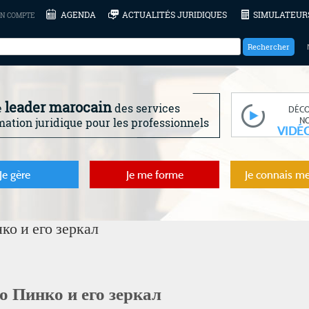
AGENDA
ACTUALITÉS JURIDIQUES
SIMULATEUR
N COMPTE
leader marocain
e
des services
DÉC
N
mation juridique pour les professionnels
VIDÉ
Je gère
Je me forme
Je connais me
ко и его зеркал
 Пинко и его зеркал