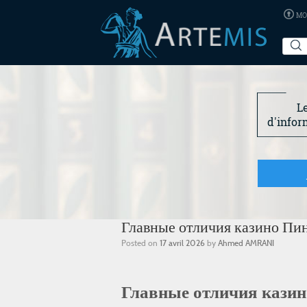
MO
L
d'infor
Главные отличия казино Пин
Posted on
17 avril 2026
by
Ahmed AMRANI
Главные отличия казино