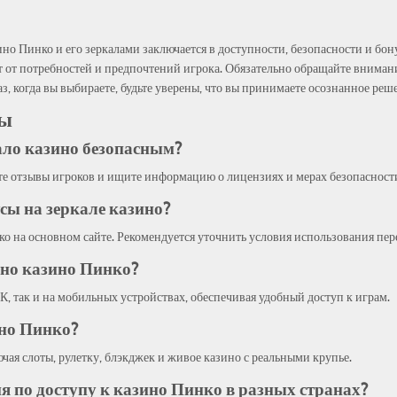
ино Пинко и его зеркалами заключается в доступности, безопасности и бо
т от потребностей и предпочтений игрока. Обязательно обращайте внима
з, когда вы выбираете, будьте уверены, что вы принимаете осознанное реш
сы
кало казино безопасным?
йте отзывы игроков и ищите информацию о лицензиях и мерах безопасност
усы на зеркале казино?
о на основном сайте. Рекомендуется уточнить условия использования пер
пно казино Пинко?
, так и на мобильных устройствах, обеспечивая удобный доступ к играм.
ино Пинко?
чая слоты, рулетку, блэкджек и живое казино с реальными крупье.
ия по доступу к казино Пинко в разных странах?