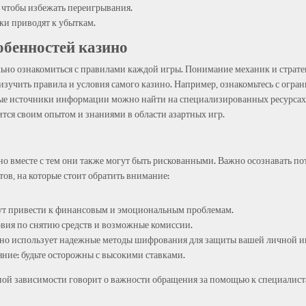
, чтобы избежать переигрывания.
вки приводят к убыткам.
обенностей казино
льно ознакомиться с правилами каждой игры. Понимание механик и страте
 изучить правила и условия самого казино. Например, ознакомьтесь с огра
ые источники информации можно найти на специализированных ресурсах 
ится своим опытом и знаниями в области азартных игр.
но вместе с тем они также могут быть рискованными. Важно осознавать по
тов, на которые стоит обратить внимание:
гут привести к финансовым и эмоциональным проблемам.
овия по снятию средств и возможные комиссии.
азино использует надежные методы шифрования для защиты вашей личной 
ние: будьте осторожны с высокими ставками.
рной зависимости говорит о важности обращения за помощью к специалист