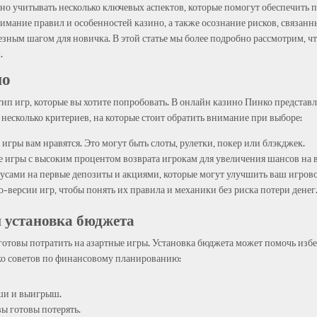
но учитывать несколько ключевых аспектов, которые помогут обеспечить 
нимание правил и особенностей казино, а также осознание рисков, связан
езным шагом для новичка. В этой статье мы более подробно рассмотрим, ч
.
но
ть тип игр, которые вы хотите попробовать. В онлайн казино Пинко предст
несколько критериев, на которые стоит обратить внимание при выборе:
игры вам нравятся. Это могут быть слоты, рулетки, покер или блэкджек.
 игры с высоким процентом возврата игрокам для увеличения шансов на
усами на первые депозиты и акциями, которые могут улучшить ваш игров
-версии игр, чтобы понять их правила и механики без риска потери денег
 установка бюджета
ы готовы потратить на азартные игры. Установка бюджета может помочь из
ко советов по финансовому планированию:
ши и выигрыш.
вы готовы потерять.