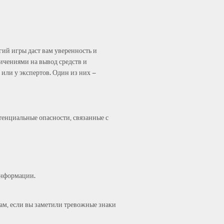
гий игры даст вам уверенность и
ничениями на вывод средств и
или у экспертов. Один из них —
тенциальные опасности, связанные с
информации.
ам, если вы заметили тревожные знаки