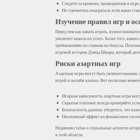
Следите за времени, проведенным в игре
Не стремитесь отыграться, если ваши ста
Изучение правил игр и ос
Перед тем как начать играть, нужно внимате
увеличит шансы на успех. Более того, важно
требованиями по ставкам на бонусы. Полезн
игровой историк Дэвид Шварц
, который дел
Риски азартных игр
Азартные игры могут быть увлекательными, 
игрой в онлайн казино. Вот несколько момен
Игорная зависимость: азартные игры мо
Скрытые платежи: всегда проверяйте усл
Безопасность данных: убедитесь, что к
Негативный эффект на финансовое состоя
Недавняя статья о социальных аспектах иго
в этой области
.