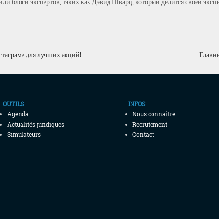
ли блоги экспертов, таких как
Дэвид Шварц
, который делится своей эксп
стаграме для лучших акций!
Главны
OUTILS
INFOS
Agenda
Nous connaitre
Actualités juridiques
Recrutement
Simulateurs
Contact