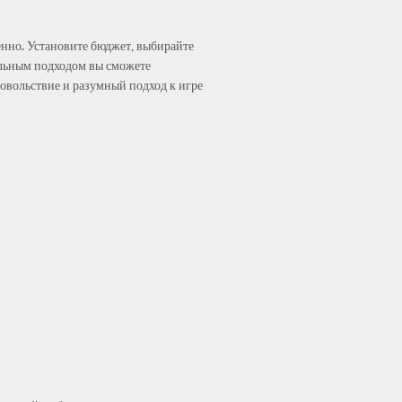
енно. Установите бюджет, выбирайте
вильным подходом вы сможете
довольствие и разумный подход к игре