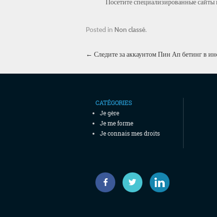
Посетите специализированные сайты и
Posted in
Non classé
.
Post navigation
←
Следите за аккаунтом Пин Ап бетинг в ин
CATÉGORIES
Je gère
Je me forme
Je connais mes droits