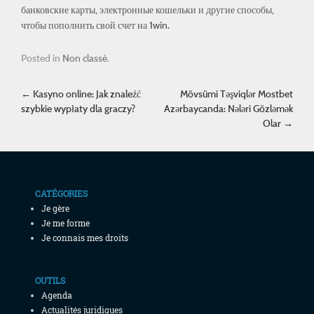
банковские карты, электронные кошельки и другие способы,
чтобы пополнить свой счет на 1win.
Posted in
Non classé
.
Post navigation
←
Kasyno online: Jak znaleźć
Mövsümi Təşviqlər Mostbet
szybkie wypłaty dla graczy?
Azərbaycanda: Nələri Gözləmək
Olar
→
CATÉGORIES
Je gère
Je me forme
Je connais mes droits
OUTILS
Agenda
Actualités juridiques