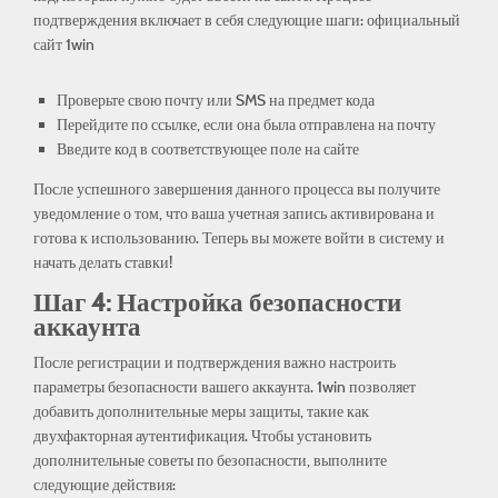
подтверждения включает в себя следующие шаги:
официальный
сайт 1win
Проверьте свою почту или SMS на предмет кода
Перейдите по ссылке, если она была отправлена на почту
Введите код в соответствующее поле на сайте
После успешного завершения данного процесса вы получите
уведомление о том, что ваша учетная запись активирована и
готова к использованию. Теперь вы можете войти в систему и
начать делать ставки!
Шаг 4: Настройка безопасности
аккаунта
После регистрации и подтверждения важно настроить
параметры безопасности вашего аккаунта. 1win позволяет
добавить дополнительные меры защиты, такие как
двухфакторная аутентификация. Чтобы установить
дополнительные советы по безопасности, выполните
следующие действия: