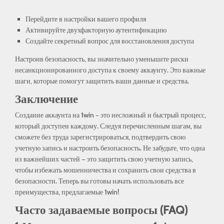
Перейдите в настройки вашего профиля
Активируйте двухфакторную аутентификацию
Создайте секретный вопрос для восстановления доступа
Настроив безопасность, вы значительно уменьшите риски
несанкционированного доступа к своему аккаунту. Это важные
шаги, которые помогут защитить ваши данные и средства.
Заключение
Создание аккаунта на 1win – это несложный и быстрый процесс,
который доступен каждому. Следуя перечисленным шагам, вы
сможете без труда зарегистрироваться, подтвердить свою
учетную запись и настроить безопасность. Не забудьте, что одна
из важнейших частей — это защитить свою учетную запись,
чтобы избежать мошенничества и сохранить свои средства в
безопасности. Теперь вы готовы начать использовать все
преимущества, предлагаемые 1win!
Часто задаваемые вопросы (FAQ)