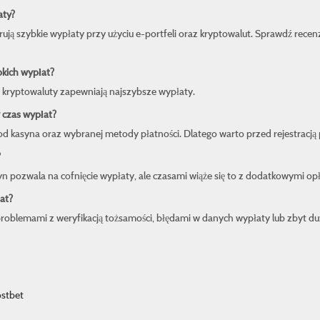
aty?
ują szybkie wypłaty przy użyciu e-portfeli oraz kryptowalut. Sprawdź recen
bkich wypłat?
oraz kryptowaluty zapewniają najszybsze wypłaty.
 czas wypłat?
i od kasyna oraz wybranej metody płatności. Dlatego warto przed rejestracją 
?
syn pozwala na cofnięcie wypłaty, ale czasami wiąże się to z dodatkowymi op
at?
blemami z weryfikacją tożsamości, błędami w danych wypłaty lub zbyt d
ostbet