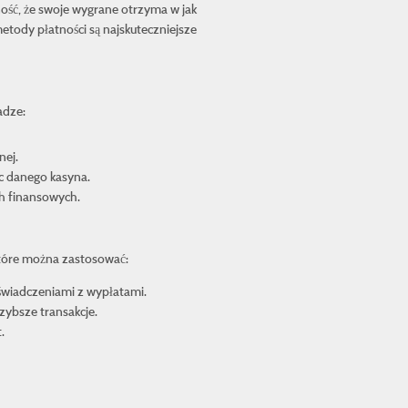
ność, że swoje wygrane otrzyma w jak
metody płatności są najskuteczniejsze
adze:
nej.
ec danego kasyna.
ch finansowych.
 które można zastosować:
oświadczeniami z wypłatami.
szybsze transakcje.
.