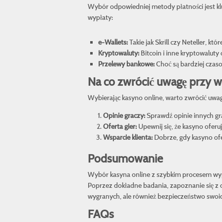
Wybór odpowiedniej metody płatności jest klu
wypłaty:
e-Wallets:
Takie jak Skrill czy Neteller, któ
Kryptowaluty:
Bitcoin i inne kryptowaluty
Przelewy bankowe:
Choć są bardziej czaso
Na co zwrócić uwagę przy 
Wybierając kasyno online, warto zwrócić uwag
Opinie graczy:
Sprawdź opinie innych gr
Oferta gier:
Upewnij się, że kasyno oferuj
Wsparcie klienta:
Dobrze, gdy kasyno ofe
Podsumowanie
Wybór kasyna online z szybkim procesem wypł
Poprzez dokładne badania, zapoznanie się z o
wygranych, ale również bezpieczeństwo swoi
FAQs