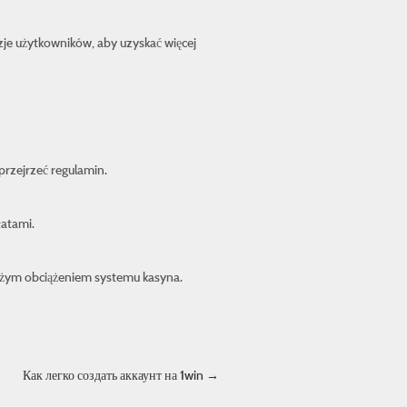
zje użytkowników, aby uzyskać więcej
przejrzeć regulamin.
łatami.
użym obciążeniem systemu kasyna.
Как легко создать аккаунт на 1win
→