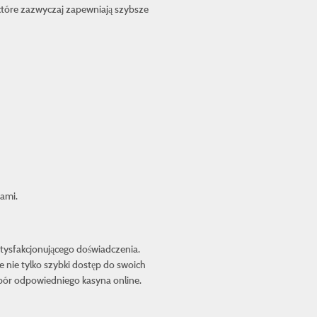
 które zazwyczaj zapewniają szybsze
ami.
tysfakcjonującego doświadczenia.
 nie tylko szybki dostęp do swoich
bór odpowiedniego kasyna online.