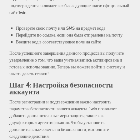
подтверждения включает в себя следующие шаги:
официальный
сайт 1win
Проверьте свою почту или SMS на предмет кода
Перейдите по ссылке, если она была отправлена на почту
Введите код в соответствующее поле на сайте
После успешного завершения данного процесса вы получите
уведомление о том, что ваша учетная запись активирована и
готова к использованию. Теперь вы можете войти в систему и
начать делать ставки!
Шаг 4: Настройка безопасности
аккаунта
После регистрации и подтверждения важно настроить
параметры безопасности вашего аккаунта. 1win позволяет
добавить дополнительные меры защиты, такие как
двухфакторная аутентификация. Чтобы установить
дополнительные советы по безопасности, выполните
следующие действия: