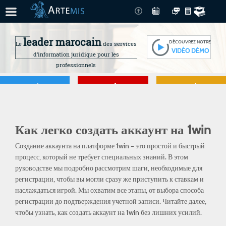
leader marocain
DÉCOUVREZ NOTRE
Le
des services
VIDÉO DÉMO
d'information juridique pour les
professionnels
Je gère
Je me forme
Je connais mes
droits
Как легко создать аккаунт на 1win
Создание аккаунта на платформе 1win – это простой и быстрый
процесс, который не требует специальных знаний. В этом
руководстве мы подробно рассмотрим шаги, необходимые для
регистрации, чтобы вы могли сразу же приступить к ставкам и
наслаждаться игрой. Мы охватим все этапы, от выбора способа
регистрации до подтверждения учетной записи. Читайте далее,
чтобы узнать, как создать аккаунт на 1win без лишних усилий.