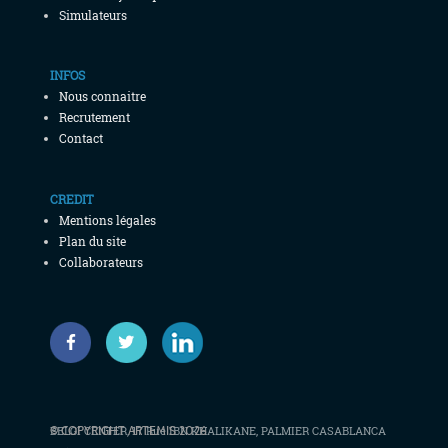
Simulateurs
INFOS
Nous connaitre
Recrutement
Contact
CREDIT
Mentions légales
Plan du site
Collaborateurs
© COPYRIGHT ARTEMIS 2026
BELGI CENTER, 17 Rue IBN KHALIKANE, PALMIER CASABLANCA