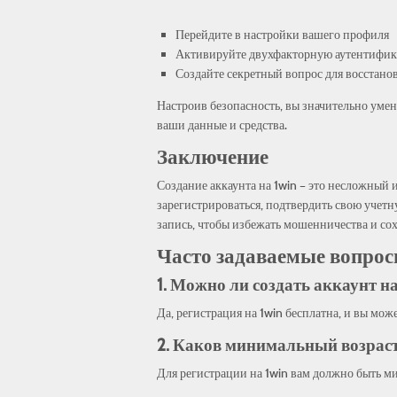
Перейдите в настройки вашего профиля
Активируйте двухфакторную аутентифи
Создайте секретный вопрос для восстано
Настроив безопасность, вы значительно уме
ваши данные и средства.
Заключение
Создание аккаунта на 1win – это несложный 
зарегистрироваться, подтвердить свою учетн
запись, чтобы избежать мошенничества и сох
Часто задаваемые вопрос
1. Можно ли создать аккаунт на
Да, регистрация на 1win бесплатна, и вы може
2. Каков минимальный возраст
Для регистрации на 1win вам должно быть м