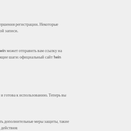
вершения регистрации. Некоторые
ой записи.
1win может отправить вам ссылку на
ующие шаги:
официальный сайт 1win
 и готова к использованию. Теперь вы
ить дополнительные меры защиты, такие
 действия: