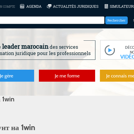
AGENDA
ACTUALITÉS JURIDIQUES
SIMULATEUR
N COMPTE
leader marocain
e
des services
DÉC
N
mation juridique pour les professionnels
VIDÉ
Je gère
Je me forme
Je connais me
 1win
нт на 1win