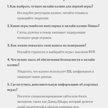
1. Как выбрать лучшее онлайн казино для первой игры?
Исследуйте репутацию казино, читайте отзывы и
проверяйте лицензии.
2. Какие игры наиболее популярны в онлайн казино Пинко?
Слоты, рулетки и покер занимают лидирующие
позиции среди игроков.
3. Как можно повысить свои шансы на выигрыши?
Изучайте стратегии и выбирайте игры с высоким RTP.
4. Что нужно знать об обеспечении безопасности в онлайн
казино?
Убедитесь, что казино использует SSL шифрование и
защищает ваши данные.
5. Где получить дополнительную информацию об азартных
играх?
Посетите специализированные сайты или блоги
экспертов, таких как
Дэвид Шварц
, который делится
своей экспертизой в области азартных игр.