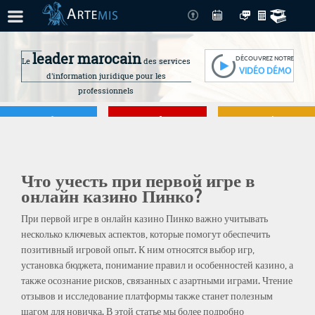
leader marocain
DÉCOUVREZ NOTRE
Le
des services
VIDÉO DÉMO
d'information juridique pour les
professionnels
Je gère
Je me forme
Je connais mes
droits
Что учесть при первой игре в
онлайн казино Пинко?
При первой игре в онлайн казино Пинко важно учитывать
несколько ключевых аспектов, которые помогут обеспечить
позитивный игровой опыт. К ним относятся выбор игр,
установка бюджета, понимание правил и особенностей казино, а
также осознание рисков, связанных с азартными играми. Чтение
отзывов и исследование платформы также станет полезным
шагом для новичка. В этой статье мы более подробно