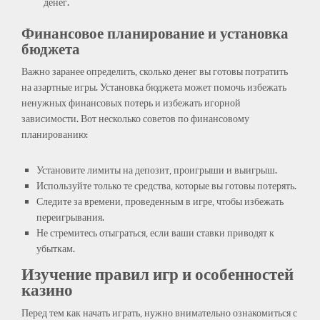
денег.
Финансовое планирование и установка
бюджета
Важно заранее определить, сколько денег вы готовы потратить
на азартные игры. Установка бюджета может помочь избежать
ненужных финансовых потерь и избежать игорной
зависимости. Вот несколько советов по финансовому
планированию:
Установите лимиты на депозит, проигрыши и выигрыш.
Используйте только те средства, которые вы готовы потерять.
Следите за времени, проведенным в игре, чтобы избежать
переигрывания.
Не стремитесь отыграться, если ваши ставки приводят к
убыткам.
Изучение правил игр и особенностей
казино
Перед тем как начать играть, нужно внимательно ознакомиться с