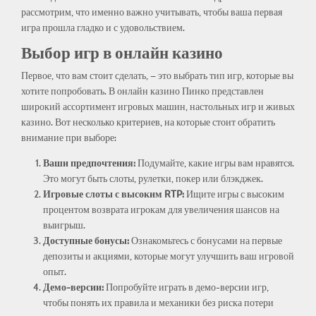
рассмотрим, что именно важно учитывать, чтобы ваша первая
игра прошла гладко и с удовольствием.
Выбор игр в онлайн казино
Первое, что вам стоит сделать, — это выбрать тип игр, которые вы
хотите попробовать. В онлайн казино Пинко представлен
широкий ассортимент игровых машин, настольных игр и живых
казино. Вот несколько критериев, на которые стоит обратить
внимание при выборе:
Ваши предпочтения:
Подумайте, какие игры вам нравятся.
Это могут быть слоты, рулетки, покер или блэкджек.
Игровые слоты с высоким RTP:
Ищите игры с высоким
процентом возврата игрокам для увеличения шансов на
выигрыш.
Доступные бонусы:
Ознакомьтесь с бонусами на первые
депозиты и акциями, которые могут улучшить ваш игровой
опыт.
Демо-версии:
Попробуйте играть в демо-версии игр,
чтобы понять их правила и механики без риска потери