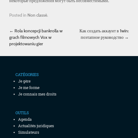
некоторые предложения могут быть несовместимыми.
Posted in
Non classé
.
Post navigation
←
Rola koncepcji bankrolla w
Как создать аккаунт в 1win:
grach filmowych Vox w
поэтапное руководство
→
projektowaniu gier
CATÉGORIES
Je gère
Je me forme
Je connais mes droits
OUTILS
Agenda
Actualités juridiques
Simulateurs