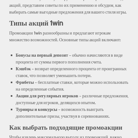
акций, представим советы по их применению и обсудим, как
выбирать самые выгодные предложения для вашего стиля игры.
Типы акций 1win
Промоакции 1win разнообразны и предлагают игрокам
множество возможностей. Основные типы акций включают:
Бонусы на первый депозит
– обычно начисляются в виде
процента от суммы первого пополнения счета.
Кэшбэк
– возврат определенного процента от проигранных
ставок, что позволяет уменьшить потери.
Фрибеты
– бесплатные ставки, которые можно использовать
на определенные события.
Акции для регулярных игроков
– различные предложения,
доступные для игроков, делящихся опытом.
Турниры и конкурсы
– возможность выиграть
дополнительные призы, участвуя в соревнованиях.
Как выбрать подходящие промоакции
Чтобы извлечь максимальную выгоду из промоакций, важно