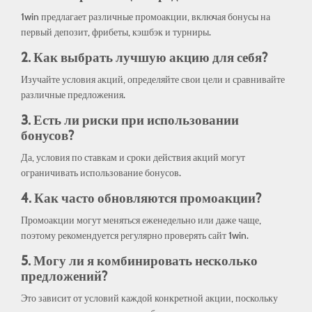
1win предлагает различные промоакции, включая бонусы на
первый депозит, фрибеты, кэшбэк и турниры.
2. Как выбрать лучшую акцию для себя?
Изучайте условия акций, определяйте свои цели и сравнивайте
различные предложения.
3. Есть ли риски при использовании
бонусов?
Да, условия по ставкам и сроки действия акций могут
ограничивать использование бонусов.
4. Как часто обновляются промоакции?
Промоакции могут меняться еженедельно или даже чаще,
поэтому рекомендуется регулярно проверять сайт 1win.
5. Могу ли я комбинировать несколько
предложений?
Это зависит от условий каждой конкретной акции, поскольку