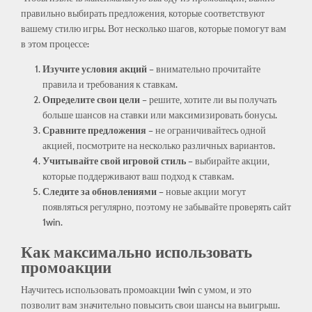
правильно выбирать предложения, которые соответствуют
вашему стилю игры. Вот несколько шагов, которые помогут вам
в этом процессе:
Изучите условия акций
– внимательно прочитайте
правила и требования к ставкам.
Определите свои цели
– решите, хотите ли вы получать
больше шансов на ставки или максимизировать бонусы.
Сравните предложения
– не ограничивайтесь одной
акцией, посмотрите на несколько различных вариантов.
Учитывайте свой игровой стиль
– выбирайте акции,
которые поддерживают ваш подход к ставкам.
Следите за обновлениями
– новые акции могут
появляться регулярно, поэтому не забывайте проверять сайт
1win.
Как максимально использовать
промоакции
Научитесь использовать промоакции 1win с умом, и это
позволит вам значительно повысить свои шансы на выигрыш.