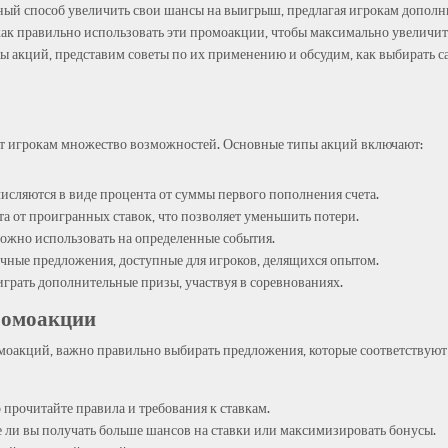
ный способ увеличить свои шансы на выигрыш, предлагая игрокам допол
как правильно использовать эти промоакции, чтобы максимально увеличит
ы акций, представим советы по их применению и обсудим, как выбирать 
т игрокам множество возможностей. Основные типы акций включают:
исляются в виде процента от суммы первого пополнения счета.
а от проигранных ставок, что позволяет уменьшить потери.
можно использовать на определенные события.
чные предложения, доступные для игроков, делящихся опытом.
грать дополнительные призы, участвуя в соревнованиях.
ромоакции
оакций, важно правильно выбирать предложения, которые соответствуют 
прочитайте правила и требования к ставкам.
е ли вы получать больше шансов на ставки или максимизировать бонусы.