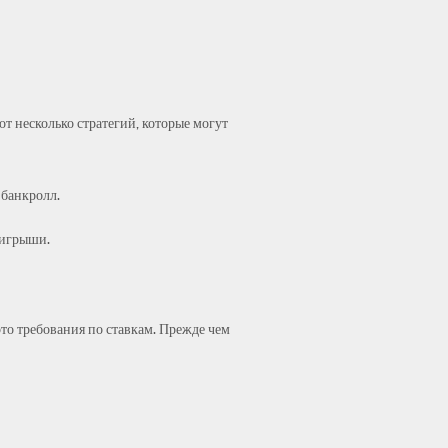
т несколько стратегий, которые могут
 банкролл.
ыигрыши.
то требования по ставкам. Прежде чем