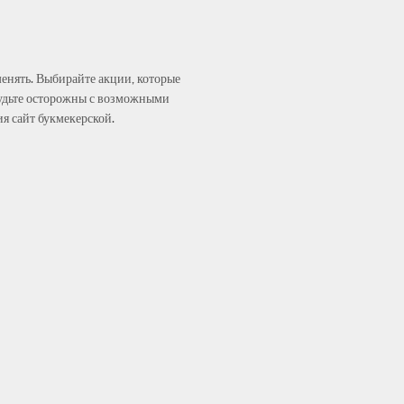
енять. Выбирайте акции, которые
удьте осторожны с возможными
ния
сайт букмекерской
.