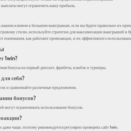
 выплаты могут ограничить вашу прибыль.
ь вашим ключом к большим выигрышам, если вы будете правильно их прим
гровому стилю, используйте стратегии для максимизации выигрышей и б
т от понимания, как работают промоакции, и их эффективного использова
сы
т 1win?
ючая бонусы на первый депозит, фрибеты, кэшбэк и турниры.
для себя?
цели и сравнивайте различные предложения.
вании бонусов?
ций могут ограничивать использование бонусов.
моакции?
даже чаще, поэтому рекомендуется регулярно проверять сайт 1win.