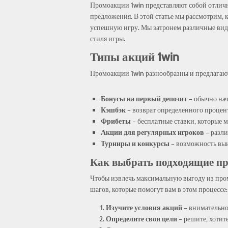
Промоакции 1win представляют собой отлич
предложения. В этой статье мы рассмотрим, 
успешную игру. Мы затронем различные вид
стиля игры.
Типы акций 1win
Промоакции 1win разнообразны и предлагаю
Бонусы на первый депозит
– обычно нач
Кэшбэк
– возврат определенного процент
Фрибеты
– бесплатные ставки, которые 
Акции для регулярных игроков
– разли
Турниры и конкурсы
– возможность выи
Как выбрать подходящие п
Чтобы извлечь максимальную выгоду из пром
шагов, которые помогут вам в этом процессе:
Изучите условия акций
– внимательно 
Определите свои цели
– решите, хотит