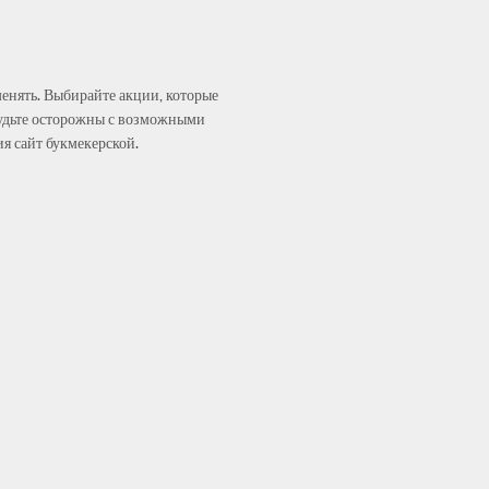
енять. Выбирайте акции, которые
удьте осторожны с возможными
ния
сайт букмекерской
.