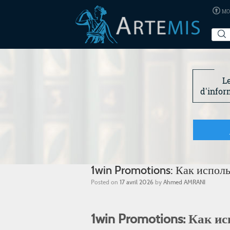
MO
L
d'infor
1win Promotions: Как испол
Posted on
17 avril 2026
by
Ahmed AMRANI
1win Promotions: Как 