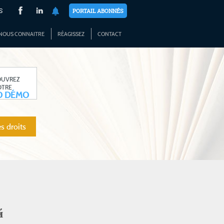
S
PORTAIL ABONNÉS
NOUS CONNAITRE
RÉAGISSEZ
CONTACT
OUVREZ
OTRE
O DÉMO
s droits
й