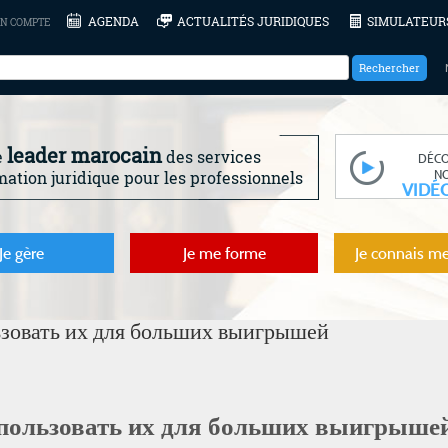
AGENDA
ACTUALITÉS JURIDIQUES
SIMULATEUR
N COMPTE
leader marocain
e
des services
DÉC
N
mation juridique pour les professionnels
VIDÉ
Je gère
Je me forme
Je connais me
ьзовать их для больших выигрышей
использовать их для больших выигрыше