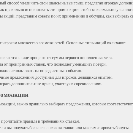
ный способ увеличить свои шансы на выигрыш, предлагая игрокам допол
как правильно использовать эти промоакции, чтобы максимально увеличит
ы акций, представим советы по их применению и обсудим, как выбирать 
т игрокам множество возможностей. Основные типы акций включают:
исляются в виде процента от суммы первого пополнения счета.
а от проигранных ставок, что позволяет уменьшить потери.
можно использовать на определенные события.
чные предложения, доступные для игроков, делящихся опытом.
грать дополнительные призы, участвуя в соревнованиях.
ромоакции
оакций, важно правильно выбирать предложения, которые соответствуют 
прочитайте правила и требования к ставкам.
е ли вы получать больше шансов на ставки или максимизировать бонусы.