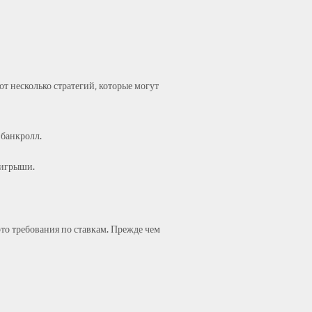
т несколько стратегий, которые могут
 банкролл.
ыигрыши.
то требования по ставкам. Прежде чем