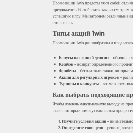
Промоакции 1win представляют собой отлич
предложения. В этой статье мы рассмотрим, 
успешную игру. Мы затронем различные вид
стиля игры.
Типы акций 1win
Промоакции 1win разнообразны и предлагаю
Бонусы на первый депозит
– обычно нач
Кэшбэк
– возврат определенного процент
Фрибеты
– бесплатные ставки, которые 
Акции для регулярных игроков
– разли
Турниры и конкурсы
– возможность выи
Как выбрать подходящие п
Чтобы извлечь максимальную выгоду из пром
шагов, которые помогут вам в этом процессе:
Изучите условия акций
– внимательно 
Определите свои цели
– решите, хотит