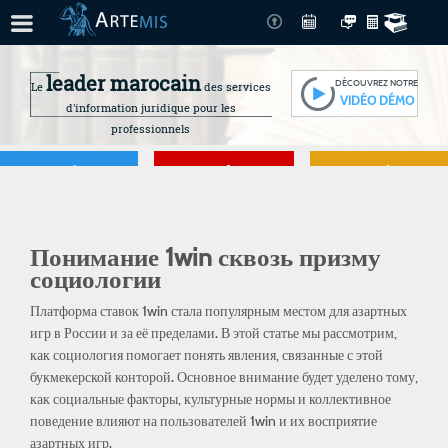
leader marocain
DÉCOUVREZ NOTRE
Le
des services
VIDÉO DÉMO
d'information juridique pour les
professionnels
Je gère
Je me forme
Je connais mes
droits
Понимание 1win сквозь призму
социологии
Платформа ставок 1win стала популярным местом для азартных
игр в России и за её пределами. В этой статье мы рассмотрим,
как социология помогает понять явления, связанные с этой
букмекерской конторой. Основное внимание будет уделено тому,
как социальные факторы, культурные нормы и коллективное
поведение влияют на пользователей 1win и их восприятие
азартных игр.