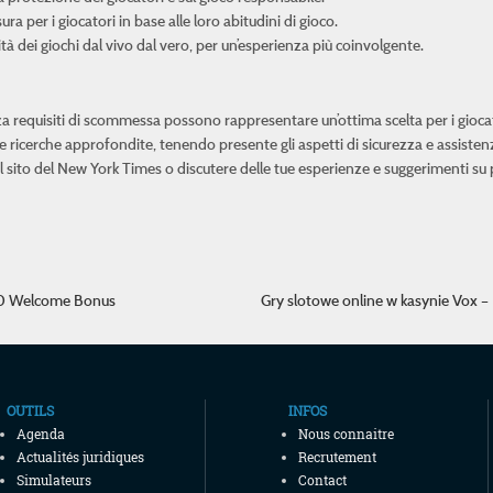
ra per i giocatori in base alle loro abitudini di gioco.
 dei giochi dal vivo dal vero, per un’esperienza più coinvolgente.
 requisiti di scommessa possono rappresentare un’ottima scelta per i giocato
 ricerche approfondite, tenendo presente gli aspetti di sicurezza e assistenza
l sito del
New York Times
o discutere delle tue esperienze e suggerimenti su
0 Welcome Bonus
Gry slotowe online w kasynie Vox
OUTILS
INFOS
Agenda
Nous connaitre
Actualités juridiques
Recrutement
Simulateurs
Contact