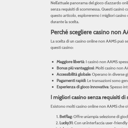
Nell’attuale panorama del gioco d’azzardo onl
senza requisiti di scommessa. Questi casinò con
questo articolo, esploreremo i migliori casin
durante la scelta.
Perché scegliere casino non 
La scelta di un casino online non AAMS può sem
questi casino:
Maggiore libertà
: I casinò non AAMS spesso
Bonus più vantaggiosi
: Molti casino non 
Accessibilità globale
: Operano in diverse gi
Pagamenti rapidi
: Le transazioni sono ge
Esperienza di gioco innovativa
: Spesso in
I migliori casino senza requisiti 
Esistono molti casino online non AAMS che of
Betflag
: Offre un’ampia selezione di gi
Lucky31
: Con un’interfaccia user-friend