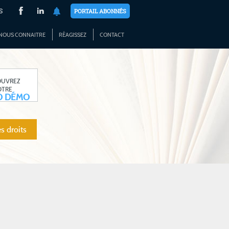
S
PORTAIL ABONNÉS
NOUS CONNAITRE
RÉAGISSEZ
CONTACT
OUVREZ
OTRE
O DÉMO
s droits