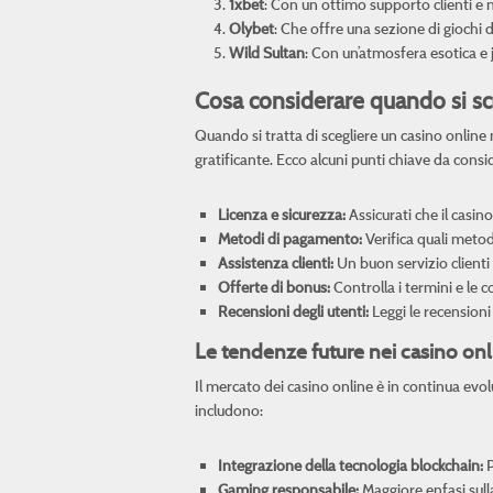
1xbet
: Con un ottimo supporto clienti 
Olybet
: Che offre una sezione di giochi 
Wild Sultan
: Con un’atmosfera esotica e 
Cosa considerare quando si s
Quando si tratta di scegliere un casino online
gratificante. Ecco alcuni punti chiave da consi
Licenza e sicurezza:
Assicurati che il casi
Metodi di pagamento:
Verifica quali meto
Assistenza clienti:
Un buon servizio clienti
Offerte di bonus:
Controlla i termini e le c
Recensioni degli utenti:
Leggi le recensioni
Le tendenze future nei casino o
Il mercato dei casino online è in continua ev
includono:
Integrazione della tecnologia blockchain:
P
Gaming responsabile:
Maggiore enfasi sulla