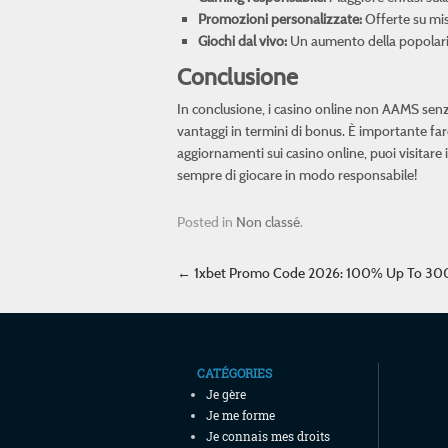
Promozioni personalizzate:
Offerte su misu
Giochi dal vivo:
Un aumento della popolarità
Conclusione
In conclusione, i casino online non AAMS senza
vantaggi in termini di bonus. È importante fare
aggiornamenti sui casino online, puoi visitare i
sempre di giocare in modo responsabile!
Posted in
Non classé
.
Post navigation
←
1xbet Promo Code 2026: 100% Up To 30
CATÉGORIES
Je gère
Je me forme
Je connais mes droits