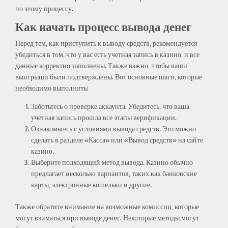
по этому процессу.
Как начать процесс вывода денег
Перед тем, как приступить к выводу средств, рекомендуется
убедиться в том, что у вас есть учетная запись в казино, и все
данные корректно заполнены. Также важно, чтобы ваши
выигрыши были подтверждены. Вот основные шаги, которые
необходимо выполнить:
Заботьтесь о проверке аккаунта. Убедитесь, что ваша
учетная запись прошла все этапы верификации.
Ознакомьтесь с условиями вывода средств. Это можно
сделать в разделе «Касса» или «Вывод средств» на сайте
казино.
Выберите подходящий метод вывода. Казино обычно
предлагает несколько вариантов, таких как банковские
карты, электронные кошельки и другие.
Также обратите внимание на возможные комиссии, которые
могут взиматься при выводе денег. Некоторые методы могут