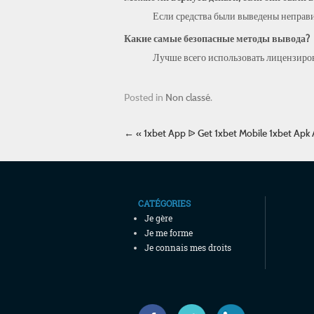
Если средства были выведены неправи
Какие самые безопасные методы вывода?
Лучше всего использовать лицензиро
Posted in
Non classé
.
Post navigation
←
« 1xbet App ᐉ Get 1xbet Mobile 1xbet Apk 
CATÉGORIES
Je gère
Je me forme
Je connais mes droits