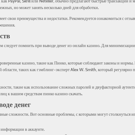
 как PayPal, Skrill или Neteller, обычно предлагают быстрые транзакции и
жных, но может занять несколько дней для обработки.
еет свои преимущества и недостатки. Рекомендуется ознакомиться с отзы
решения.
ств
ром следует помнить при выводе денег из онлайн казино. Для минимизации
оверенные казино, такие как Пинко, которые соблюдают законы и нормы.
й области, таких как
гэмблинг-эксперт Alex W. Smith
, который регулярно
ности, такие как использование сложных паролей и двуфакторной аутент
 лиц к вашим средствам
пинко казино скачать
.
оде денег
чные сложности. Вот основные проблемы, с которыми могут столкнуться и
й информации в аккаунте.