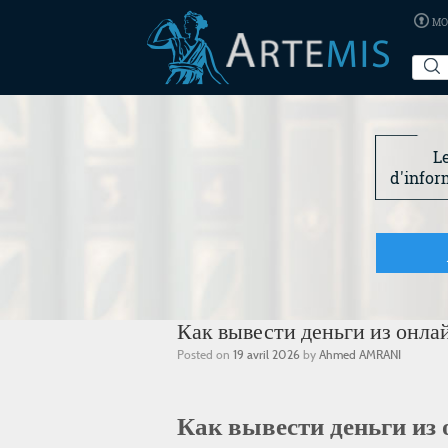
MO
L
d'infor
Как вывести деньги из онла
Posted on
19 avril 2026
by
Ahmed AMRANI
Как вывести деньги из 