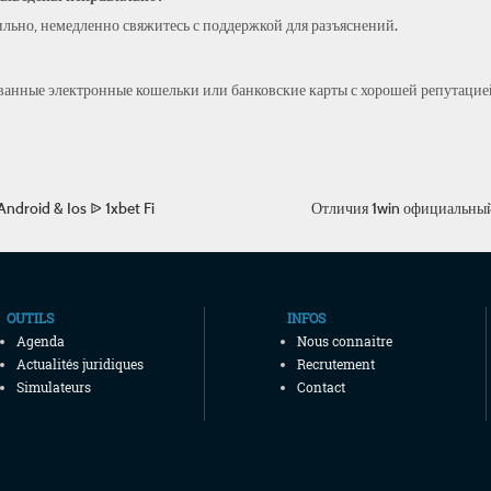
льно, немедленно свяжитесь с поддержкой для разъяснений.
ванные электронные кошельки или банковские карты с хорошей репутацие
Android & Ios ᐉ 1xbet Fi
Отличия 1win официальный
OUTILS
INFOS
Agenda
Nous connaitre
Actualités juridiques
Recrutement
Simulateurs
Contact