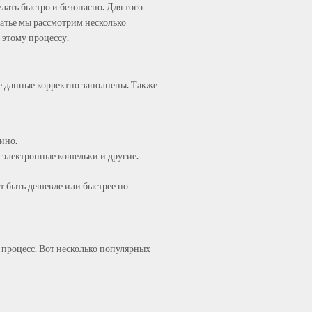
ать быстро и безопасно. Для того
атье мы рассмотрим несколько
 этому процессу.
все данные корректно заполнены. Также
ино.
 электронные кошельки и другие.
т быть дешевле или быстрее по
 процесс. Вот несколько популярных