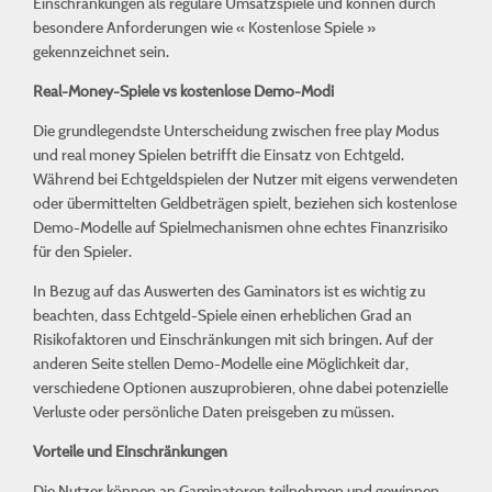
Einschränkungen als reguläre Umsatzspiele und können durch
besondere Anforderungen wie « Kostenlose Spiele »
gekennzeichnet sein.
Real-Money-Spiele vs kostenlose Demo-Modi
Die grundlegendste Unterscheidung zwischen free play Modus
und real money Spielen betrifft die Einsatz von Echtgeld.
Während bei Echtgeldspielen der Nutzer mit eigens verwendeten
oder übermittelten Geldbeträgen spielt, beziehen sich kostenlose
Demo-Modelle auf Spielmechanismen ohne echtes Finanzrisiko
für den Spieler.
In Bezug auf das Auswerten des Gaminators ist es wichtig zu
beachten, dass Echtgeld-Spiele einen erheblichen Grad an
Risikofaktoren und Einschränkungen mit sich bringen. Auf der
anderen Seite stellen Demo-Modelle eine Möglichkeit dar,
verschiedene Optionen auszuprobieren, ohne dabei potenzielle
Verluste oder persönliche Daten preisgeben zu müssen.
Vorteile und Einschränkungen
Die Nutzer können an Gaminatoren teilnehmen und gewinnen.