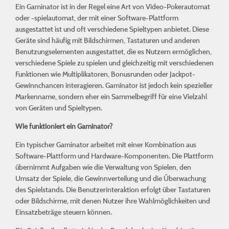
Ein Gaminator ist in der Regel eine Art von Video-Pokerautomat
oder -spielautomat, der mit einer Software-Plattform
ausgestattet ist und oft verschiedene Spieltypen anbietet. Diese
Geräte sind häufig mit Bildschirmen, Tastaturen und anderen
Benutzungselementen ausgestattet, die es Nutzern ermöglichen,
verschiedene Spiele zu spielen und gleichzeitig mit verschiedenen
Funktionen wie Multiplikatoren, Bonusrunden oder Jackpot-
Gewinnchancen interagieren. Gaminator ist jedoch kein spezieller
Markenname, sondern eher ein Sammelbegriff für eine Vielzahl
von Geräten und Spieltypen.
Wie funktioniert ein Gaminator?
Ein typischer Gaminator arbeitet mit einer Kombination aus
Software-Plattform und Hardware-Komponenten. Die Plattform
übernimmt Aufgaben wie die Verwaltung von Spielen, den
Umsatz der Spiele, die Gewinnverteilung und die Überwachung
des Spielstands. Die Benutzerinteraktion erfolgt über Tastaturen
oder Bildschirme, mit denen Nutzer ihre Wahlmöglichkeiten und
Einsatzbeträge steuern können.