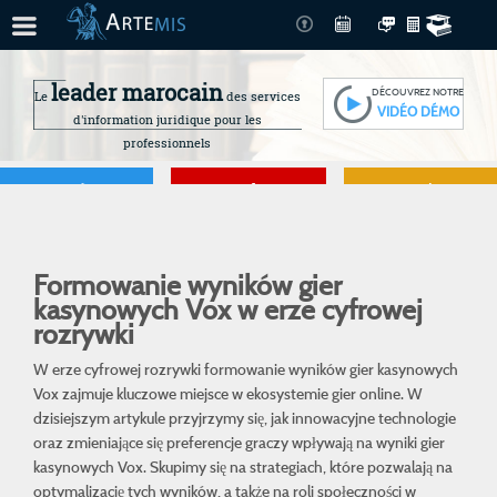
leader marocain
DÉCOUVREZ NOTRE
Le
des services
VIDÉO DÉMO
d'information juridique pour les
professionnels
Je gère
Je me forme
Je connais mes
droits
Formowanie wyników gier
kasynowych Vox w erze cyfrowej
rozrywki
W erze cyfrowej rozrywki formowanie wyników gier kasynowych
Vox zajmuje kluczowe miejsce w ekosystemie gier online. W
dzisiejszym artykule przyjrzymy się, jak innowacyjne technologie
oraz zmieniające się preferencje graczy wpływają na wyniki gier
kasynowych Vox. Skupimy się na strategiach, które pozwalają na
optymalizację tych wyników, a także na roli społeczności w