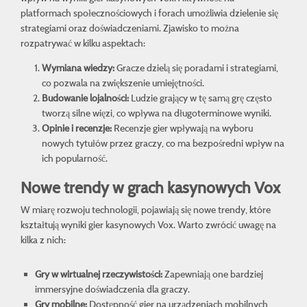
platformach społecznościowych i forach umożliwia dzielenie się
strategiami oraz doświadczeniami. Zjawisko to można
rozpatrywać w kilku aspektach:
Wymiana wiedzy:
Gracze dzielą się poradami i strategiami,
co pozwala na zwiększenie umiejętności.
Budowanie lojalności:
Ludzie grający w tę samą grę często
tworzą silne więzi, co wpływa na długoterminowe wyniki.
Opinie i recenzje:
Recenzje gier wpływają na wyboru
nowych tytułów przez graczy, co ma bezpośredni wpływ na
ich popularność.
Nowe trendy w grach kasynowych Vox
W miarę rozwoju technologii, pojawiają się nowe trendy, które
kształtują wyniki gier kasynowych Vox. Warto zwrócić uwagę na
kilka z nich:
Gry w wirtualnej rzeczywistości:
Zapewniają one bardziej
immersyjne doświadczenia dla graczy.
Gry mobilne:
Dostępność gier na urządzeniach mobilnych