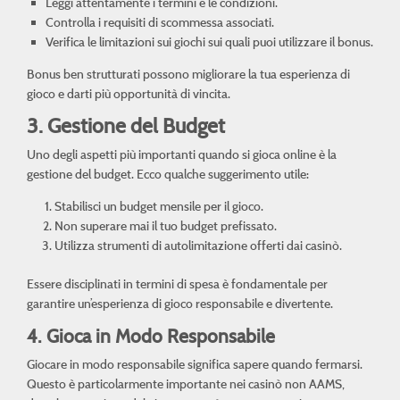
Leggi attentamente i termini e le condizioni.
Controlla i requisiti di scommessa associati.
Verifica le limitazioni sui giochi sui quali puoi utilizzare il bonus.
Bonus ben strutturati possono migliorare la tua esperienza di
gioco e darti più opportunità di vincita.
3. Gestione del Budget
Uno degli aspetti più importanti quando si gioca online è la
gestione del budget. Ecco qualche suggerimento utile:
Stabilisci un budget mensile per il gioco.
Non superare mai il tuo budget prefissato.
Utilizza strumenti di autolimitazione offerti dai casinò.
Essere disciplinati in termini di spesa è fondamentale per
garantire un’esperienza di gioco responsabile e divertente.
4. Gioca in Modo Responsabile
Giocare in modo responsabile significa sapere quando fermarsi.
Questo è particolarmente importante nei casinò non AAMS,