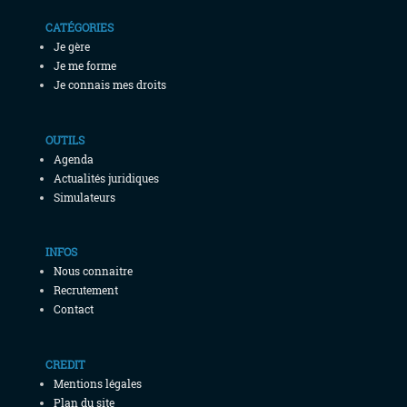
CATÉGORIES
Je gère
Je me forme
Je connais mes droits
OUTILS
Agenda
Actualités juridiques
Simulateurs
INFOS
Nous connaitre
Recrutement
Contact
CREDIT
Mentions légales
Plan du site