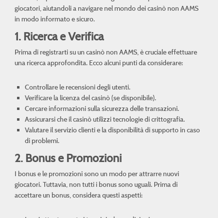
giocatori, aiutandoli a navigare nel mondo dei casinò non AAMS
in modo informato e sicuro.
1. Ricerca e Verifica
Prima di registrarti su un casinò non AAMS, è cruciale effettuare
una ricerca approfondita. Ecco alcuni punti da considerare:
Controllare le recensioni degli utenti.
Verificare la licenza del casinò (se disponibile).
Cercare informazioni sulla sicurezza delle transazioni.
Assicurarsi che il casinò utilizzi tecnologie di crittografia.
Valutare il servizio clienti e la disponibilità di supporto in caso
di problemi.
2. Bonus e Promozioni
I bonus e le promozioni sono un modo per attrarre nuovi
giocatori. Tuttavia, non tutti i bonus sono uguali. Prima di
accettare un bonus, considera questi aspetti: