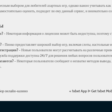
ресным выбором для любителей азартных игр, однако важно учитывать как
мостоятельно оценить, подходит ли ему данный сервис, и внимательно оз
сы
м?
– Некоторая информация о лицензии может быть недоступна, поэтому с
?
– Пинко предоставляет широкий выбор игр, включая слоты, настольные и 
егистрации?
– Новые пользователи могут рассчитывать на различные прив
ужба поддержки доступна 24/7 для решения любых вопросов пользовател
агаются?
– Некоторые пользователи сообщают о нехватке методов вывода,
.
бор онлайн-казино
« 1xbet App ᐉ Get 1xbet Mob