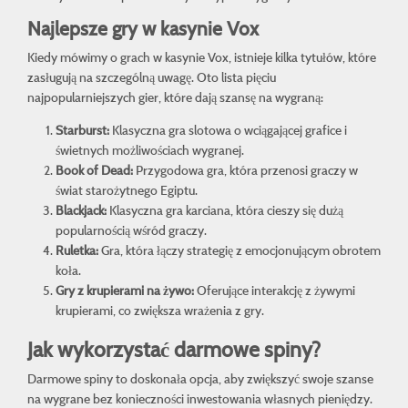
Najlepsze gry w kasynie Vox
Kiedy mówimy o grach w kasynie Vox, istnieje kilka tytułów, które
zasługują na szczególną uwagę. Oto lista pięciu
najpopularniejszych gier, które dają szansę na wygraną:
Starburst:
Klasyczna gra slotowa o wciągającej grafice i
świetnych możliwościach wygranej.
Book of Dead:
Przygodowa gra, która przenosi graczy w
świat starożytnego Egiptu.
Blackjack:
Klasyczna gra karciana, która cieszy się dużą
popularnością wśród graczy.
Ruletka:
Gra, która łączy strategię z emocjonującym obrotem
koła.
Gry z krupierami na żywo:
Oferujące interakcję z żywymi
krupierami, co zwiększa wrażenia z gry.
Jak wykorzystać darmowe spiny?
Darmowe spiny to doskonała opcja, aby zwiększyć swoje szanse
na wygrane bez konieczności inwestowania własnych pieniędzy.