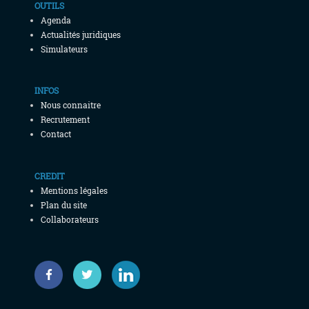
OUTILS
Agenda
Actualités juridiques
Simulateurs
INFOS
Nous connaitre
Recrutement
Contact
CREDIT
Mentions légales
Plan du site
Collaborateurs