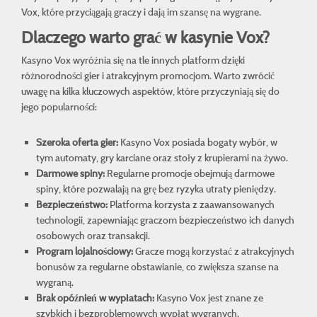
Vox, które przyciągają graczy i dają im szansę na wygrane.
Dlaczego warto grać w kasynie Vox?
Kasyno Vox wyróżnia się na tle innych platform dzięki
różnorodności gier i atrakcyjnym promocjom. Warto zwrócić
uwagę na kilka kluczowych aspektów, które przyczyniają się do
jego popularności:
Szeroka oferta gier:
Kasyno Vox posiada bogaty wybór, w
tym automaty, gry karciane oraz stoły z krupierami na żywo.
Darmowe spiny:
Regularne promocje obejmują darmowe
spiny, które pozwalają na grę bez ryzyka utraty pieniędzy.
Bezpieczeństwo:
Platforma korzysta z zaawansowanych
technologii, zapewniając graczom bezpieczeństwo ich danych
osobowych oraz transakcji.
Program lojalnościowy:
Gracze mogą korzystać z atrakcyjnych
bonusów za regularne obstawianie, co zwiększa szanse na
wygraną.
Brak opóźnień w wypłatach:
Kasyno Vox jest znane ze
szybkich i bezproblemowych wypłat wygranych.