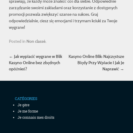
sprawiają, że każdy może znaleźć coś dla siebie. Odpowiednie
zarządzanie swoimi zakładami oraz korzystanie z dostępnych
promocji pozwala zwiększyć szanse na sukces. Graj
odpowiedzialnie, ciesz się emocjami i trzymam kciuki za Twoje
wygrane!
Posted in
Non classé
.
Post navigation
←
Jak wypłacić wygrane w Blik
Kasyno Online Blik: Najczęstsze
Kasyno Online bez zbędnych
Błędy Przy Wpłacie I Jak Je
opóźnień?
Naprawić
→
CATÉGORIES
Je gère
Je me forme
Je connais mes droits