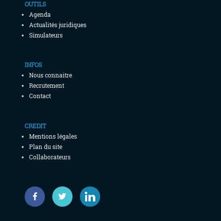
OUTILS
Agenda
Actualités juridiques
Simulateurs
INFOS
Nous connaitre
Recrutement
Contact
CREDIT
Mentions légales
Plan du site
Collaborateurs