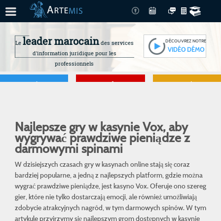
leader marocain
DÉCOUVREZ NOTRE
Le
des services
VIDÉO DÉMO
d'information juridique pour les
professionnels
Je gère
Je me forme
Je connais mes
droits
Najlepsze gry w kasynie Vox, aby
wygrywać prawdziwe pieniądze z
darmowymi spinami
W dzisiejszych czasach gry w kasynach online stają się coraz
bardziej popularne, a jedną z najlepszych platform, gdzie można
wygrać prawdziwe pieniądze, jest kasyno Vox. Oferuje ono szereg
gier, które nie tylko dostarczają emocji, ale również umożliwiają
zdobycie atrakcyjnych nagród, w tym darmowych spinów. W tym
artykule przyjrzymy się najlepszym grom dostępnych w kasynie