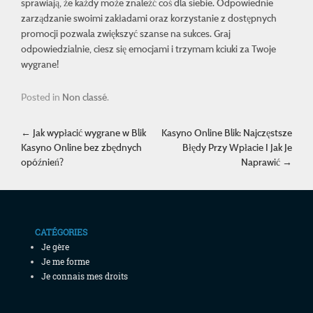
sprawiają, że każdy może znaleźć coś dla siebie. Odpowiednie
zarządzanie swoimi zakładami oraz korzystanie z dostępnych
promocji pozwala zwiększyć szanse na sukces. Graj
odpowiedzialnie, ciesz się emocjami i trzymam kciuki za Twoje
wygrane!
Posted in
Non classé
.
Post navigation
←
Jak wypłacić wygrane w Blik
Kasyno Online Blik: Najczęstsze
Kasyno Online bez zbędnych
Błędy Przy Wpłacie I Jak Je
opóźnień?
Naprawić
→
CATÉGORIES
Je gère
Je me forme
Je connais mes droits