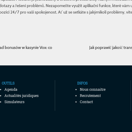
otazy a řešení problémů. Nezapomeňte využít aplikační funkce, které vám u
zici 24/7 pro vaši spokojenost. Ať už se setkáte s jakýmikoli problémy, víte
sad bonusów w kasynie Vox: co
Jak poprawić jakość tra
OUTILS
INFOS
Agenda
Nous connaitre
Actualités juridiques
Recrutement
Simulateurs
Contact