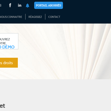
S
PORTAIL ABONNÉS
NOUS CONNAITRE
RÉAGISSEZ
CONTACT
OUVREZ
OTRE
O DÉMO
s droits
et