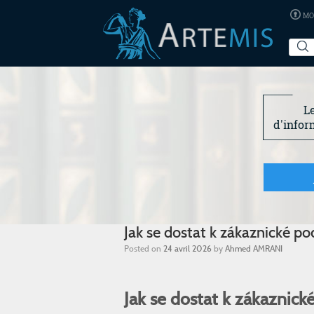
MO
L
d'infor
Jak se dostat k zákaznické p
Posted on
24 avril 2026
by
Ahmed AMRANI
Jak se dostat k zákaznic