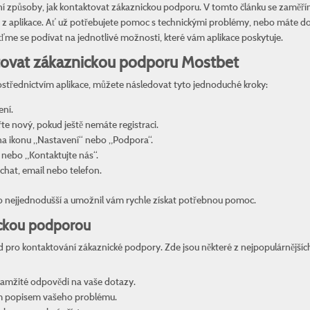
ní způsoby, jak kontaktovat zákaznickou podporu. V tomto článku se zaměří
z aplikace. Ať už potřebujete pomoc s technickými problémy, nebo máte dot
jďme se podívat na jednotlivé možnosti, které vám aplikace poskytuje.
ktovat zákaznickou podporu Mostbet
střednictvím aplikace, můžete následovat tyto jednoduché kroky:
ení.
řte nový, pokud ještě nemáte registraci.
na ikonu „Nastavení“ nebo „Podpora“.
nebo „Kontaktujte nás“.
hat, email nebo telefon.
 co nejjednodušší a umožnil vám rychle získat potřebnou pomoc.
ickou podporou
d pro kontaktování zákaznické podpory. Zde jsou některé z nejpopulárnějšíc
okamžité odpovědi na vaše dotazy.
m popisem vašeho problému.