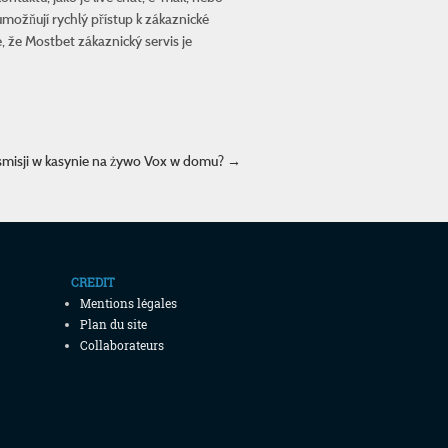
možňují rychlý přístup k zákaznické
, že Mostbet zákaznický servis je
nsmisji w kasynie na żywo Vox w domu?
→
CREDIT
Mentions légales
Plan du site
Collaborateurs