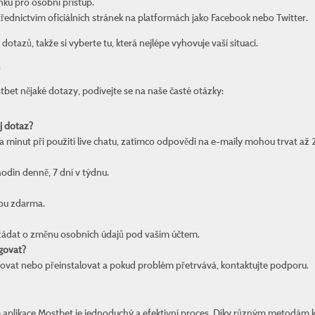
nku pro osobní přístup.
ednictvím oficiálních stránek na platformách jako Facebook nebo Twitter.
otazů, takže si vyberte tu, která nejlépe vyhovuje vaší situaci.
et nějaké dotazy, podívejte se na naše časté otázky:
j dotaz?
minut při použití live chatu, zatímco odpovědi na e-maily mohou trvat až 
odin denně, 7 dní v týdnu.
sou zdarma.
ádat o změnu osobních údajů pod vaším účtem.
govat?
lizovat nebo přeinstalovat a pokud problém přetrvává, kontaktujte podporu.
aplikace Mostbet je jednoduchý a efektivní proces. Díky různým metodám kon