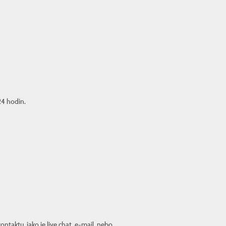
24 hodin.
taktu, jako je live chat, e-mail, nebo