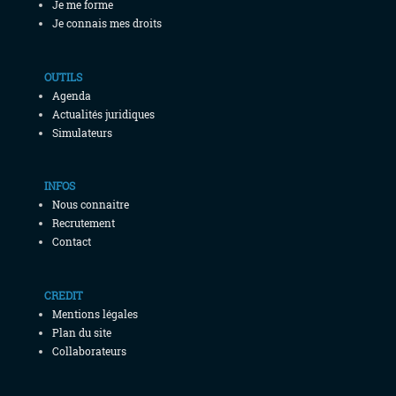
Je me forme
Je connais mes droits
OUTILS
Agenda
Actualités juridiques
Simulateurs
INFOS
Nous connaitre
Recrutement
Contact
CREDIT
Mentions légales
Plan du site
Collaborateurs