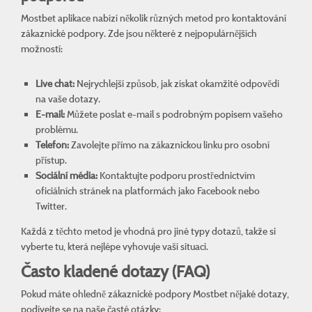
Mostbet aplikace nabízí několik různých metod pro kontaktování
zákaznické podpory. Zde jsou některé z nejpopulárnějších
možností:
Live chat:
Nejrychlejší způsob, jak získat okamžité odpovědi
na vaše dotazy.
E-mail:
Můžete poslat e-mail s podrobným popisem vašeho
problému.
Telefon:
Zavolejte přímo na zákaznickou linku pro osobní
přístup.
Sociální média:
Kontaktujte podporu prostřednictvím
oficiálních stránek na platformách jako Facebook nebo
Twitter.
Každá z těchto metod je vhodná pro jiné typy dotazů, takže si
vyberte tu, která nejlépe vyhovuje vaší situaci.
Často kladené dotazy (FAQ)
Pokud máte ohledně zákaznické podpory Mostbet nějaké dotazy,
podívejte se na naše časté otázky: