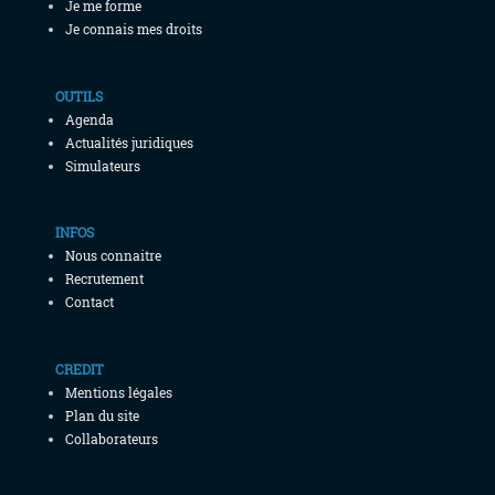
Je me forme
Je connais mes droits
OUTILS
Agenda
Actualités juridiques
Simulateurs
INFOS
Nous connaitre
Recrutement
Contact
CREDIT
Mentions légales
Plan du site
Collaborateurs