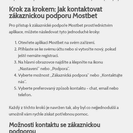
Krok za krokem: Jak kontaktovat
zákaznickou podporu Mostbet
Pro přístup k zákaznické podpoře Mostbet prostřednictvím
aplikace, můžete následovat tyto jednoduché kroky:
Otevřete aplikaci Mostbet na svém zařízení.
Přihlaste se ke svému účtu nebo si vytvořte nový, pokud
ještě nemáte registraci.
Na hlavní obrazovce najděte a klepněte na ikonu
„Nastavení“ nebo „Podpora“.
Vyberte možnost „Zákaznická podpora“ nebo „Kontaktujte
nás“.
Vyberte preferovaný způsob kontaktu – chat, email nebo
telefon.
Každý z těchto kroků je navržen tak, aby byl co nejjednodušší a
umožnil vám rychle získat potřebnou pomoc.
Možnosti kontaktu se zákaznickou
podporou