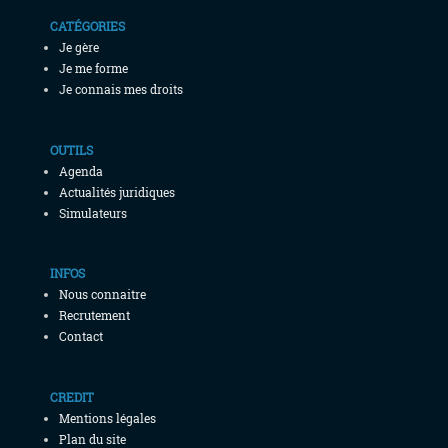
CATÉGORIES
Je gère
Je me forme
Je connais mes droits
OUTILS
Agenda
Actualités juridiques
Simulateurs
INFOS
Nous connaitre
Recrutement
Contact
CREDIT
Mentions légales
Plan du site