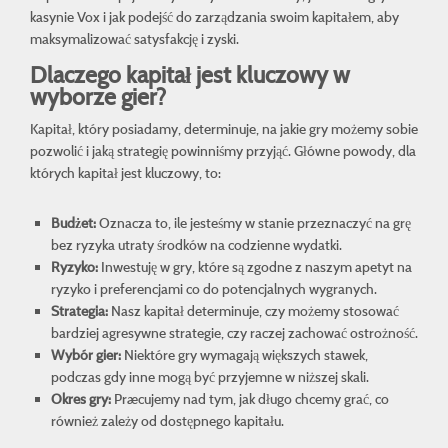
kasynie Vox i jak podejść do zarządzania swoim kapitałem, aby
maksymalizować satysfakcję i zyski.
Dlaczego kapitał jest kluczowy w
wyborze gier?
Kapitał, który posiadamy, determinuje, na jakie gry możemy sobie
pozwolić i jaką strategię powinniśmy przyjąć. Główne powody, dla
których kapitał jest kluczowy, to:
Budżet:
Oznacza to, ile jesteśmy w stanie przeznaczyć na grę
bez ryzyka utraty środków na codzienne wydatki.
Ryzyko:
Inwestuję w gry, które są zgodne z naszym apetyt na
ryzyko i preferencjami co do potencjalnych wygranych.
Strategia:
Nasz kapitał determinuje, czy możemy stosować
bardziej agresywne strategie, czy raczej zachować ostrożność.
Wybór gier:
Niektóre gry wymagają większych stawek,
podczas gdy inne mogą być przyjemne w niższej skali.
Okres gry:
Præcujemy nad tym, jak długo chcemy grać, co
również zależy od dostępnego kapitału.