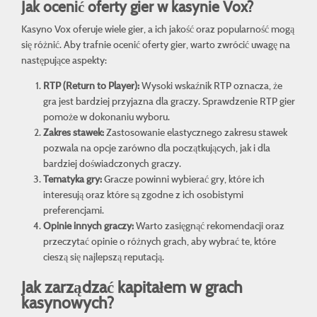
Jak ocenić oferty gier w kasynie Vox?
Kasyno Vox oferuje wiele gier, a ich jakość oraz popularność mogą
się różnić. Aby trafnie ocenić oferty gier, warto zwrócić uwagę na
następujące aspekty:
RTP (Return to Player):
Wysoki wskaźnik RTP oznacza, że
gra jest bardziej przyjazna dla graczy. Sprawdzenie RTP gier
pomoże w dokonaniu wyboru.
Zakres stawek:
Zastosowanie elastycznego zakresu stawek
pozwala na opcje zarówno dla początkujących, jak i dla
bardziej doświadczonych graczy.
Tematyka gry:
Gracze powinni wybierać gry, które ich
interesują oraz które są zgodne z ich osobistymi
preferencjami.
Opinie innych graczy:
Warto zasięgnąć rekomendacji oraz
przeczytać opinie o różnych grach, aby wybrać te, które
cieszą się najlepszą reputacją.
Jak zarządzać kapitałem w grach
kasynowych?