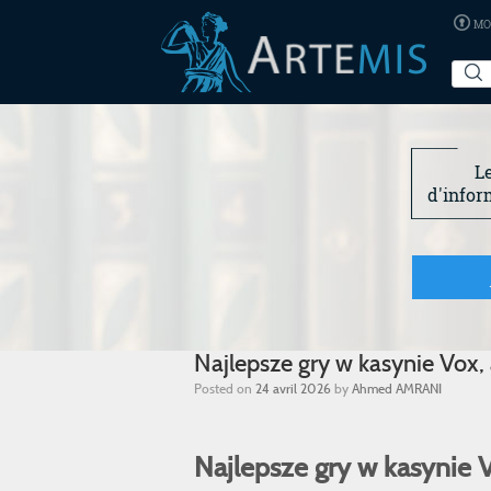
MO
L
d'infor
Najlepsze gry w kasynie Vox
Posted on
24 avril 2026
by
Ahmed AMRANI
Najlepsze gry w kasynie