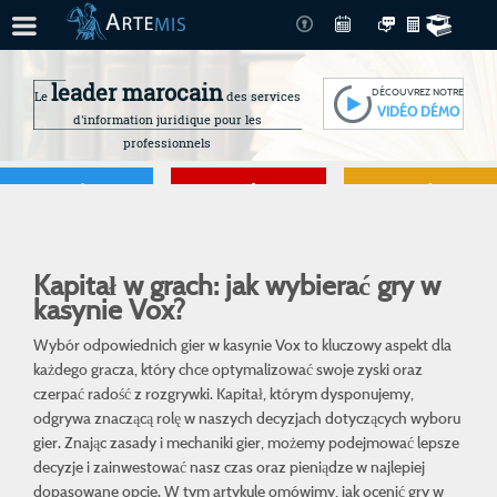
leader marocain
DÉCOUVREZ NOTRE
Le
des services
VIDÉO DÉMO
d'information juridique pour les
professionnels
Je gère
Je me forme
Je connais mes
droits
Kapitał w grach: jak wybierać gry w
kasynie Vox?
Wybór odpowiednich gier w kasynie Vox to kluczowy aspekt dla
każdego gracza, który chce optymalizować swoje zyski oraz
czerpać radość z rozgrywki. Kapitał, którym dysponujemy,
odgrywa znaczącą rolę w naszych decyzjach dotyczących wyboru
gier. Znając zasady i mechaniki gier, możemy podejmować lepsze
decyzje i zainwestować nasz czas oraz pieniądze w najlepiej
dopasowane opcje. W tym artykule omówimy, jak ocenić gry w