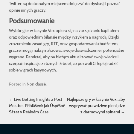
Twitter
, są doskonałym miejscem dołączyć do dyskusji i poznać
opinie innych graczy.
Podsumowanie
Wybór gier w kasynie Vox opiera się na zarządzaniu kapitałem
oraz odpowiednim bilansie między ryzykiem a nagrodą. Dzięki
zrozumieniu zasad gry, RTP, oraz gospodarowaniu budżetem,
gracze mogą maksymalizować swoje doświadczenie i potencjalne
wygrane. Pamiętaj, aby na bieżąco aktualizować swoją wiedzę i
czerpać inspiracje z różnych źródeł, co pozwoli Ci lepiej radzić
sobie w grach kasynowych.
Posted in
Non classé
.
Post navigation
←
Live Betting Insights a Post
Najlepsze gry w kasynie Vox, aby
Mostbet Přihlášení: Jak Úspěšně
wygrywać prawdziwe pieniądze
Sázet v Reálném Čase
z darmowymi spinami
→