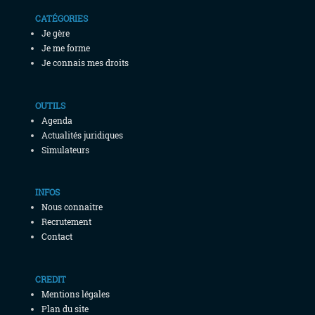
CATÉGORIES
Je gère
Je me forme
Je connais mes droits
OUTILS
Agenda
Actualités juridiques
Simulateurs
INFOS
Nous connaitre
Recrutement
Contact
CREDIT
Mentions légales
Plan du site