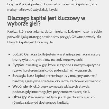
kasynie Vox i jak podejść do zarządzania swoim kapitałem, aby
maksymalizować satysfakcję i zyski.
Dlaczego kapitał jest kluczowy w
wyborze gier?
Kapitał, który posiadamy, determinuje, na jakie gry możemy sobie
pozwolić i jaką strategię powinniśmy przyjąć. Główne powody, dla
których kapitał jest kluczowy, to:
Budżet:
Oznacza to, ile jesteśmy w stanie przeznaczyć na grę
bez ryzyka utraty środków na codzienne wydatki.
Ryzyko:
Inwestuję w gry, które są zgodne z naszym apetyt na
ryzyko i preferencjami co do potencjalnych wygranych.
Strategia:
Nasz kapitał determinuje, czy możemy stosować
bardziej agresywne strategie, czy raczej zachować ostrożność.
Wybór gier:
Niektóre gry wymagają większych stawek,
podczas gdy inne mogą być przyjemne w niższej skali.
Okres gry:
Præcujemy nad tym, jak długo chcemy grać, co
również zależy od dostępnego kapitału.