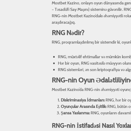
Mostbet Kazino, onlayn oyun dünyasında geniş
– Təsadüfi Say Maşını) sisteminə güvənilir. RNG,
RNG-nin Mostbet Kazino’dakı əhəmiyyətli rolunu,
araşdıracağıq.
RNG Nədir?
RNG, proqramlaşdırılmış bir sistemdir ki, oyunl
RNG, müxtəlif ehtimallar və mümkün kombin
Hər bir oyun, RNG vasitəsilə müəyyən olunm
RNG sistemləri, ən son kriptoqrafiya və alg
RNG-nin Oyun Ədalətliliyin
Mostbet Kazino’da RNG-nin əhəmiyyəti oyunçular 
Diskriminasiya İdmanları:
RNG, hər bir oy
Oyunçular Arasında Eşitlik:
RNG, bütün oyu
Şansa Yaslanma:
RNG, oyunların davamiyy
RNG-nin İstifadəsi Nasıl Yoxlan