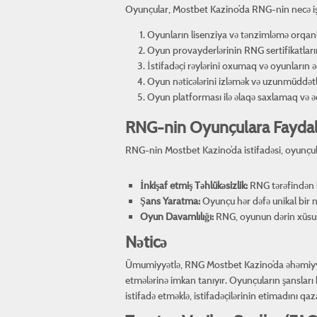
Oyunçular, Mostbet Kazino’da RNG-nin necə işlə
Oyunların lisenziya və tənzimləmə orqan
Oyun provayderlərinin RNG sertifikatları
İstifadəçi rəylərini oxumaq və oyunların ə
Oyun nəticələrini izləmək və uzunmüddətli
Oyun platforması ilə əlaqə saxlamaq və ədal
RNG-nin Oyunçulara Faydal
RNG-nin Mostbet Kazino’da istifadəsi, oyunçula
İnkişaf etmiş Təhlükəsizlik:
RNG tərəfindən hə
Şans Yaratma:
Oyunçu hər dəfə unikal bir nə
Oyun Davamlılığı:
RNG, oyunun dərin xüsusi
Nəticə
Ümumiyyətlə, RNG Mostbet Kazino’da əhəmiyyətli 
etmələrinə imkan tanıyır. Oyunçuların şansları
istifadə etməklə, istifadəçilərinin etimadını 