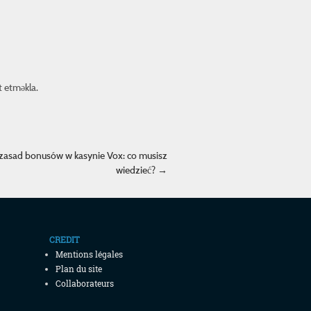
t etməkla.
 zasad bonusów w kasynie Vox: co musisz
wiedzieć?
→
CREDIT
Mentions légales
Plan du site
Collaborateurs