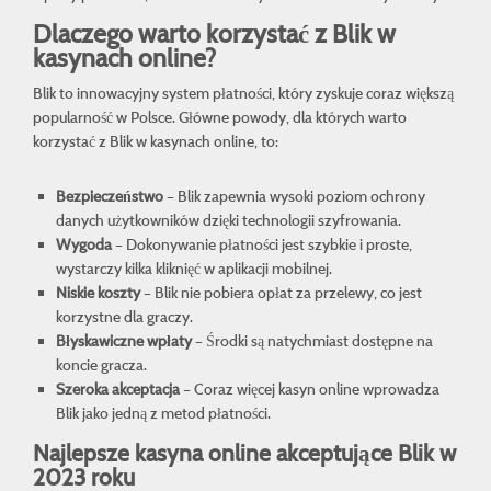
Dlaczego warto korzystać z Blik w
kasynach online?
Blik to innowacyjny system płatności, który zyskuje coraz większą
popularność w Polsce. Główne powody, dla których warto
korzystać z Blik w kasynach online, to:
Bezpieczeństwo
– Blik zapewnia wysoki poziom ochrony
danych użytkowników dzięki technologii szyfrowania.
Wygoda
– Dokonywanie płatności jest szybkie i proste,
wystarczy kilka kliknięć w aplikacji mobilnej.
Niskie koszty
– Blik nie pobiera opłat za przelewy, co jest
korzystne dla graczy.
Błyskawiczne wpłaty
– Środki są natychmiast dostępne na
koncie gracza.
Szeroka akceptacja
– Coraz więcej kasyn online wprowadza
Blik jako jedną z metod płatności.
Najlepsze kasyna online akceptujące Blik w
2023 roku