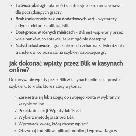
Łatwość obsługi
– płatności są intuicyjne i zrozumiałe nawet
dla początkujących graczy.
Brak konieczności zakupu dodatkowych kart
– wystarczy
jedynie telefon z aplikacją Blik.
Dostępność w różnych miejscach
– Blik jest wspierany przez
wiele banków, co sprawia, że jest ogólnie dostępny.
Natychmiastowość
– gracz nie musi czekać na zatwierdzenia
transferów, co pozwala na szybkie rozpoczęcie gry.
Jak dokonać wpłaty przez Blik w kasynach
online?
Dokonywanie wpłaty przez Blik w kasynach online jest proste i
szybkie. Oto kroki, które należy wykonać:
Zarejestruj się lub zaloguj do swojego konta w wybranym
kasynie online.
Przejdź do sekcji ‘Wpłaty’ lub ‘Kasa’.
Wybierz metodę płatności Blik.
Wprowadź kwotę, którą chcesz wpłacić.
Otrzymaj kod Blik w aplikacji mobilnej i wprowadź go w