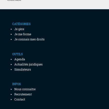
CATÉGORIES
Je gère
Je me forme
Je connais mes droits
OUTILS
Agenda
Actualités juridiques
Simulateurs
INFOS
Nous connaitre
Recrutement
Contact