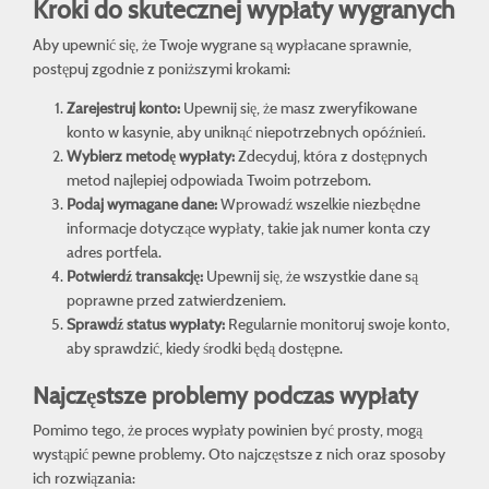
Kroki do skutecznej wypłaty wygranych
Aby upewnić się, że Twoje wygrane są wypłacane sprawnie,
postępuj zgodnie z poniższymi krokami:
Zarejestruj konto:
Upewnij się, że masz zweryfikowane
konto w kasynie, aby uniknąć niepotrzebnych opóźnień.
Wybierz metodę wypłaty:
Zdecyduj, która z dostępnych
metod najlepiej odpowiada Twoim potrzebom.
Podaj wymagane dane:
Wprowadź wszelkie niezbędne
informacje dotyczące wypłaty, takie jak numer konta czy
adres portfela.
Potwierdź transakcję:
Upewnij się, że wszystkie dane są
poprawne przed zatwierdzeniem.
Sprawdź status wypłaty:
Regularnie monitoruj swoje konto,
aby sprawdzić, kiedy środki będą dostępne.
Najczęstsze problemy podczas wypłaty
Pomimo tego, że proces wypłaty powinien być prosty, mogą
wystąpić pewne problemy. Oto najczęstsze z nich oraz sposoby
ich rozwiązania: