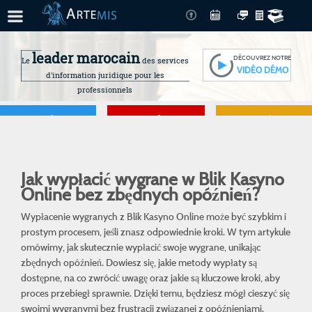
leader marocain
DÉCOUVREZ NOTRE
Le
des services
VIDÉO DÉMO
d'information juridique pour les
professionnels
Je gère
Je me forme
Je connais mes
droits
Jak wypłacić wygrane w Blik Kasyno
Online bez zbędnych opóźnień?
Wypłacenie wygranych z Blik Kasyno Online może być szybkim i
prostym procesem, jeśli znasz odpowiednie kroki. W tym artykule
omówimy, jak skutecznie wypłacić swoje wygrane, unikając
zbędnych opóźnień. Dowiesz się, jakie metody wypłaty są
dostępne, na co zwrócić uwagę oraz jakie są kluczowe kroki, aby
proces przebiegł sprawnie. Dzięki temu, będziesz mógł cieszyć się
swoimi wygranymi bez frustracji związanej z opóźnieniami.