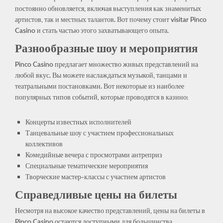
постоянно обновляется, включая выступления как знаменитых
артистов, так и местных талантов. Вот почему стоит visitar Pinco
Casino и стать частью этого захватывающего опыта.
Разнообразные шоу и мероприятия
Pinco Casino предлагает множество живых представлений на
любой вкус. Вы можете наслаждаться музыкой, танцами и
театральными постановками. Вот некоторые из наиболее
популярных типов событий, которые проводятся в казино:
Концерты известных исполнителей
Танцевальные шоу с участием профессиональных
коллективов
Комедийные вечера с просмотрами антреприз
Специальные тематические мероприятия
Творческие мастер-классы с участием артистов
Справедливые цены на билеты
Несмотря на высокое качество представлений, цены на билеты в
Pinco Casino остаются доступными для большинства