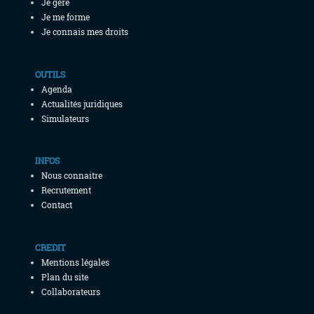
Je gère
Je me forme
Je connais mes droits
OUTILS
Agenda
Actualités juridiques
Simulateurs
INFOS
Nous connaitre
Recrutement
Contact
CREDIT
Mentions légales
Plan du site
Collaborateurs