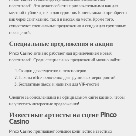
посетителей. Это делает события привлекательными как для
местной публики, так и для туристов. Билеты можно приобрести
как через сайт казино, так и в кассах на месте. Кроме того,
существуют специальные предложения и скидки для групповых
посещений.
Специальные предложения и акции
Pinco Casino активно работает над привлечением новых
посетителей. Среди специальных предложений можно найти:
Скидки для студентов и пенсионеров
Пакеты «Все включено» для групповых мероприятий
Бесплатные пьесы и напитки для VIP-гостей
Следите за обновлениями на официальном сайте казино, чтобы
не упустить интересные предложения!
Известные артисты на сцене Pinco
Casino
Pinco Casino приглашает большое количество известных