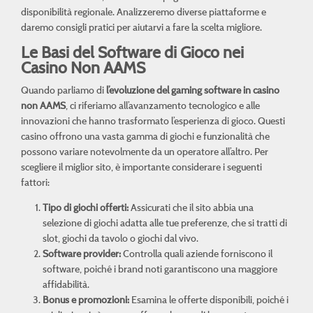
disponibilità regionale. Analizzeremo diverse piattaforme e
daremo consigli pratici per aiutarvi a fare la scelta migliore.
Le Basi del Software di Gioco nei
Casino Non AAMS
Quando parliamo di
l’evoluzione del gaming software in casino
non AAMS
, ci riferiamo all’avanzamento tecnologico e alle
innovazioni che hanno trasformato l’esperienza di gioco. Questi
casino offrono una vasta gamma di giochi e funzionalità che
possono variare notevolmente da un operatore all’altro. Per
scegliere il miglior sito, è importante considerare i seguenti
fattori:
Tipo di giochi offerti:
Assicurati che il sito abbia una
selezione di giochi adatta alle tue preferenze, che si tratti di
slot, giochi da tavolo o giochi dal vivo.
Software provider:
Controlla quali aziende forniscono il
software, poiché i brand noti garantiscono una maggiore
affidabilità.
Bonus e promozioni:
Esamina le offerte disponibili, poiché i