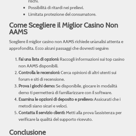
rischi.
Possibilità di ritardi nei prelievi.
Limitata protezione del consumatore.
Come Scegliere il Miglior Casino Non
AAMS
Scegliere il miglior casino non AAMS richiede un’analisi attenta e
approfondita. Ecco alcuni passaggi che dovresti seguire:
Fai una lista di opzioni:
Raccogli informazioni sui top casino
non AAMS disponibili.
Controlla le recensioni:
Cerca opinioni di altri utenti sui
forum e siti di recensione.
Prova i giochi demo:
Se disponibile, giocare in modalità
demo ti permetterà di familiarizzare con il software.
Esamina le opzioni di deposito e prelievo:
Assicurati che i
metodi siano sicuri e veloci.
Contatta il servizio clienti:
Metti alla prova l’assistenza per
verificare la qualità del supporto ricevuto.
Conclusione