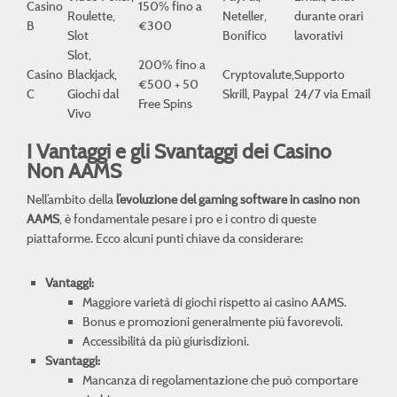
Casino
150% fino a
Roulette,
Neteller,
durante orari
B
€300
Slot
Bonifico
lavorativi
Slot,
200% fino a
Casino
Blackjack,
Cryptovalute,
Supporto
€500 + 50
C
Giochi dal
Skrill, Paypal
24/7 via Email
Free Spins
Vivo
I Vantaggi e gli Svantaggi dei Casino
Non AAMS
Nell’ambito della
l’evoluzione del gaming software in casino non
AAMS
, è fondamentale pesare i pro e i contro di queste
piattaforme. Ecco alcuni punti chiave da considerare:
Vantaggi:
Maggiore varietà di giochi rispetto ai casino AAMS.
Bonus e promozioni generalmente più favorevoli.
Accessibilità da più giurisdizioni.
Svantaggi:
Mancanza di regolamentazione che può comportare