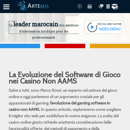
leader marocain
DÉCOUVREZ NOTRE
Le
des services
VIDÉO DÉMO
d'information juridique pour les
professionnels
Je gère
Je me forme
Je connais mes
droits
La Evoluzione del Software di Gioco
nei Casino Non AAMS
Salve a tutti, sono Marco Rossi, un esperto nel settore del gioco
online e oggi parleremo di un argomento cruciale per gli
appassionati di gaming:
l’evoluzione del gaming software in
casino non AAMS
. In questo articolo, esploreremo come scegliere
il miglior sito web per soddisfare le vostre esigenze. La scelta del
casino online giusto richiede un’attenta considerazione delle
funzionalità offerte, dei metodi di pagamento e della