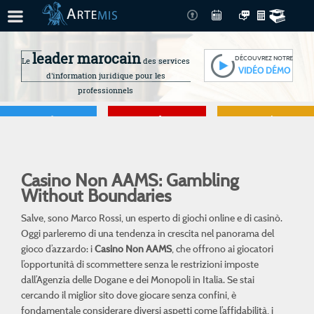
leader marocain
DÉCOUVREZ NOTRE
Le
des services
VIDÉO DÉMO
d'information juridique pour les
professionnels
Je gère
Je me forme
Je connais mes
droits
Casino Non AAMS: Gambling
Without Boundaries
Salve, sono Marco Rossi, un esperto di giochi online e di casinò.
Oggi parleremo di una tendenza in crescita nel panorama del
gioco d’azzardo: i
Casino Non AAMS
, che offrono ai giocatori
l’opportunità di scommettere senza le restrizioni imposte
dall’Agenzia delle Dogane e dei Monopoli in Italia. Se stai
cercando il miglior sito dove giocare senza confini, è
fondamentale considerare diversi aspetti come l’affidabilità, i