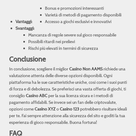
Bonus e promozioni interessanti
Varietà di metodi di pagamento disponibili
Vantaggi:
Accesso a giochi esclusivi e innovativi
Svantaggi:
Mancanza di regole severe sul gioco responsabile
Possibili ritardi nei prelievi
Rischi più elevati in termini di sicurezza
Conclusione
In conclusione, scegliere il miglior
Casino Non AAMS
richiede una
valutazione attenta delle diverse opzioni disponibili. Ogni
piattaforma ha le sue caratteristiche uniche, così come i suoi punti
di forza e di debolezza. Se preferisci una vasta offerta di giochi, ti
consiglio
Casino ABC
per la sua licenza sicura e i metodi di
pagamento affidabili. Se invece sei un fan delle criptovalute,
opzioni come
Casino XYZ
o
Casino 123
potrebbero risultare ideali
per te. Fai sempre attenzione alla sicurezza del sito e goditi la tua
esperienza di gioco responsabile. Buona fortuna!
FAQ